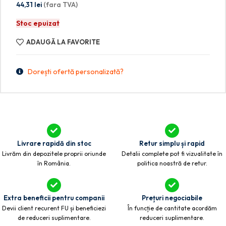
44,31
lei
(fara TVA)
Stoc epuizat
ADAUGĂ LA FAVORITE
Dorești ofertă personalizată?
Livrare rapidă din stoc
Retur simplu și rapid
Livrăm din depozitele proprii oriunde
Detalii complete pot fi vizualitate în
în România.
politica noastră de retur.
Extra beneficii pentru companii
Prețuri negociabile
Devii client recurent FU și beneficiezi
În funcție de cantitate acordăm
de reduceri suplimentare.
reduceri suplimentare.