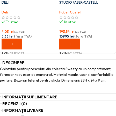
DELI
STUDIO FABER-CASTELL
Deli
Faber Castell
În stoc
În stoc
4,03
lei
193,54
lei
(cu TVA)
(cu TVA)
3,33
lei
(fara TVA)
159,95
lei
(fara TVA)
ADAUGĂ ÎN COȘ
ADAUGĂ ÎN COȘ
SKU:
DLE0023
SKU:
FC169736
DESCRIERE
Ghiozdan pentru prescolari din colectia Sweety cu un compartiment,
fermoar rosu usor de manevrat. Material moale, usor si confortabil la
purtare. Buzunar lateral pentru sticla. Dimensiuni: 28H x 24 x 9 cm.
INFORMAȚII SUPLIMENTARE
RECENZII (0)
INFORMAȚII LIVRARE