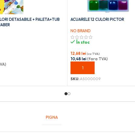
LORI DETASABILE + PALETA+TUB
ACUARELE 12 CULORI PICTOR
FABER
NO BRAND
În stoc
12,68
lei
(cu TVA)
10,48
lei
(fara TVA)
VA)
ADAUGĂ ÎN COȘ
OȘ
SKU:
AS000009
PIGNA