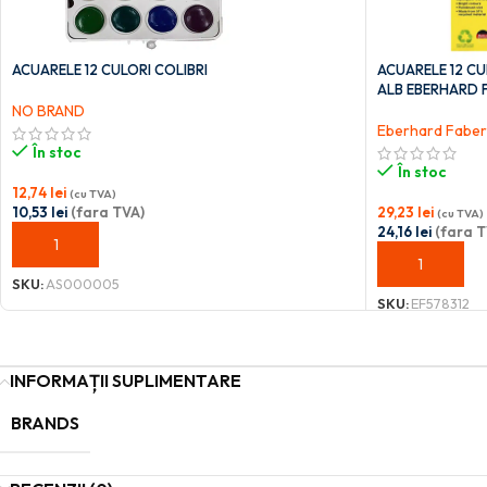
ACUARELE 12 CULORI COLIBRI
ACUARELE 12 CU
ALB EBERHARD 
NO BRAND
Eberhard Faber
În stoc
În stoc
12,74
lei
(cu TVA)
10,53
lei
(fara TVA)
29,23
lei
(cu TVA)
24,16
lei
(fara T
ADAUGĂ ÎN COȘ
ADAUGĂ ÎN C
SKU:
AS000005
SKU:
EF578312
INFORMAȚII SUPLIMENTARE
BRANDS