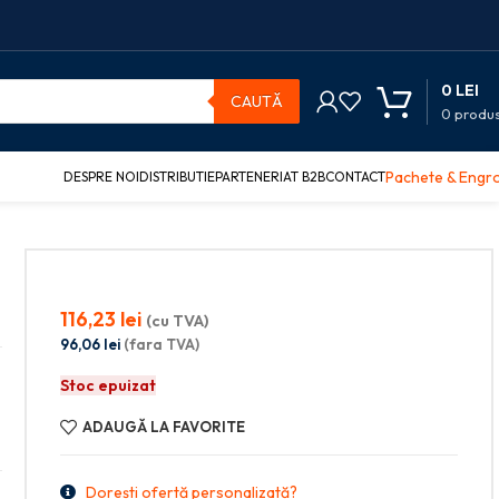
0
LEI
CAUTĂ
0
produ
Pachete & Engr
DESPRE NOI
DISTRIBUTIE
PARTENERIAT B2B
CONTACT
116,23
lei
(cu TVA)
96,06
lei
(fara TVA)
Stoc epuizat
ADAUGĂ LA FAVORITE
Dorești ofertă personalizată?