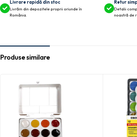
Livrare rapidă din stoc
Retur simp
Livrăm din depozitele proprii oriunde în
Detalii compl
România.
noastră de r
Produse similare