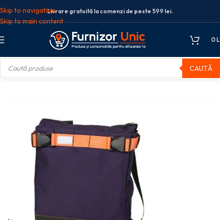
Skip to navigation
Livrare gratuită la comenzi de peste 599 lei.
Skip to main content
0
L
CAUTĂ
oala
GEANTA DE UMAR CONVERTIBILA HYPE TWAIN VIOLET WALKER