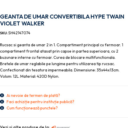
GEANTA DE UMAR CONVERTIBILA HYPE TWAIN
VIOLET WALKER
SH42147074
SKU:
Rucsac si geanta de umar 2 in 1. Compartiment principal cu fermoar. 1
compartiment frontal atasat prin capse in partea superioara, cu 2
buzunare interne cu fermoar. Curea de blocare multifunctionala.
Bretele de umar reglabile pe lungime pentru utilizarea tip rucsac.
Confectionat din tesatura impermeabila. Dimensiune: 35x44x13cm.
Volum: 12L. Material: 420D Nylon.
Ai nevoie de termen de plată?
Faci achiziție pentru instituție publică?
Cum funcționează punctele?
Vezi si alte produse de la: