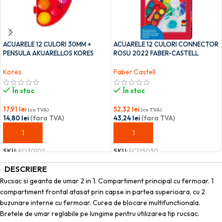
ACUARELE 12 CULORI 30MM +
ACUARELE 12 CULORI CONNECTOR
PENSULA AKUARELLOS KORES
ROSU 2022 FABER-CASTELL
Kores
Faber Castell
În stoc
În stoc
17,91
lei
52,32
lei
(cu TVA)
(cu TVA)
14,80
lei
(fara TVA)
43,24
lei
(fara TVA)
ADAUGĂ ÎN COȘ
ADAUGĂ ÎN COȘ
SKU:
KO30102
SKU:
FC125030
DESCRIERE
Rucsac si geanta de umar 2 in 1. Compartiment principal cu fermoar. 1
compartiment frontal atasat prin capse in partea superioara, cu 2
buzunare interne cu fermoar. Curea de blocare multifunctionala.
Bretele de umar reglabile pe lungime pentru utilizarea tip rucsac.