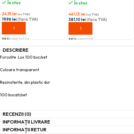
În stoc
În stoc
24,15
lei
461,13
lei
(cu TVA)
(cu TVA)
19,96
lei
(fara TVA)
381,10
lei
(fara TVA)
ADAUGĂ ÎN COȘ
ADAUGĂ ÎN COȘ
SKU:
SNK2472A
SKU:
SNK12217
DESCRIERE
Furculite Lux 100 buc/set
Culoare transparent
Rezinstente, din plastic dur
100 bucati/set
RECENZII (0)
INFORMAȚII LIVRARE
INFORMAȚII RETUR