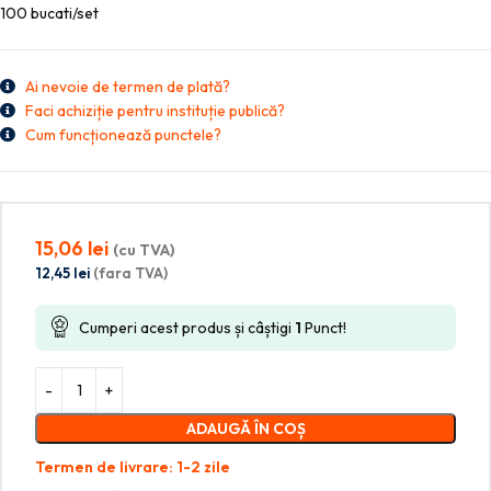
100 bucati/set
Ai nevoie de termen de plată?
Faci achiziție pentru instituție publică?
Cum funcționează punctele?
15,06
lei
(cu TVA)
12,45
lei
(fara TVA)
Cumperi acest produs și câștigi
1
Punct!
ADAUGĂ ÎN COȘ
Termen de livrare: 1-2 zile