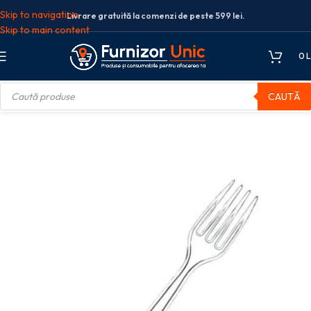
Skip to navigation
Livrare gratuită la comenzi de peste 599 lei.
Skip to main content
0
L
CAUTĂ
Ca
Furculite Lux din plastic de unica folosinta, transparent, 100 buc/set