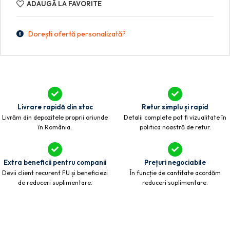
ADAUGĂ LA FAVORITE
Dorești ofertă personalizată?
Livrare rapidă din stoc
Retur simplu și rapid
Livrăm din depozitele proprii oriunde
Detalii complete pot fi vizualitate în
în România.
politica noastră de retur.
Extra beneficii pentru companii
Prețuri negociabile
Devii client recurent FU și beneficiezi
În funcție de cantitate acordăm
de reduceri suplimentare.
reduceri suplimentare.