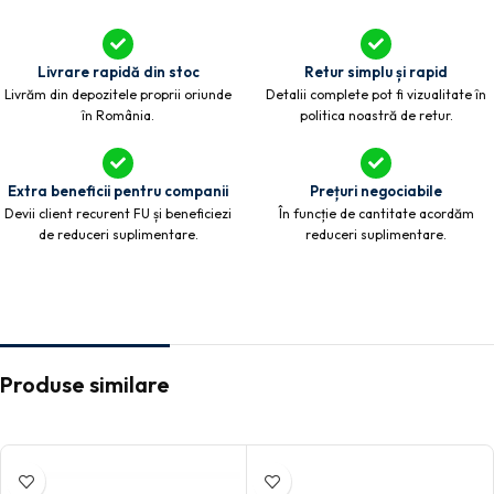
Livrare rapidă din stoc
Retur simplu și rapid
Livrăm din depozitele proprii oriunde
Detalii complete pot fi vizualitate în
în România.
politica noastră de retur.
Extra beneficii pentru companii
Prețuri negociabile
Devii client recurent FU și beneficiezi
În funcție de cantitate acordăm
de reduceri suplimentare.
reduceri suplimentare.
Produse similare