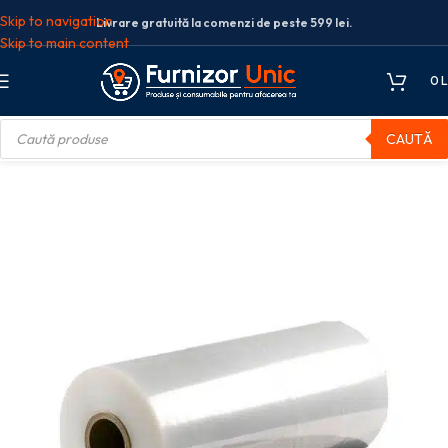
Skip to navigation
Livrare gratuită la comenzi de peste 599 lei.
Skip to main content
0
L
CAUTĂ
ile depozit
Folie paletizat
Folie stretch de paletizat automata 16 kg