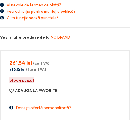
Ai nevoie de termen de plată?
Faci achiziție pentru instituție publică?
Cum funcționează punctele?
Vezi si alte produse de la:
NO BRAND
261,54
lei
(cu TVA)
216,15
lei
(fara TVA)
Stoc epuizat
ADAUGĂ LA FAVORITE
Dorești ofertă personalizată?