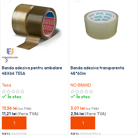
Banda adeziva pentru ambalare
Banda adeziva transparenta
48X66 TESA
48*60m
Tesa
NO BRAND
În stoc
În stoc
13,56
lei
3,07
lei
(cu TVA)
(cu TVA)
11,21
lei
(fara TVA)
2,54
lei
(fara TVA)
ADAUGĂ ÎN COȘ
ADAUGĂ ÎN COȘ
SKU:
SS0009
SKU:
00000744