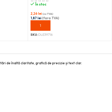
În stoc
2,26
lei
(cu TVA)
1,87
lei
(fara TVA)
ADAUGĂ ÎN COȘ
SKU:
DLE39716
de înaltă claritate, grafică de precizie și text clar.