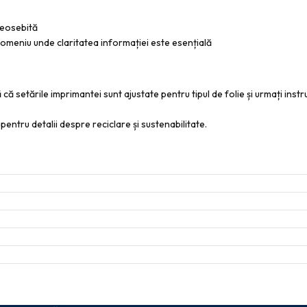
deosebită
 domeniu unde claritatea informației este esențială
că setările imprimantei sunt ajustate pentru tipul de folie și urmați inst
 pentru detalii despre reciclare și sustenabilitate.