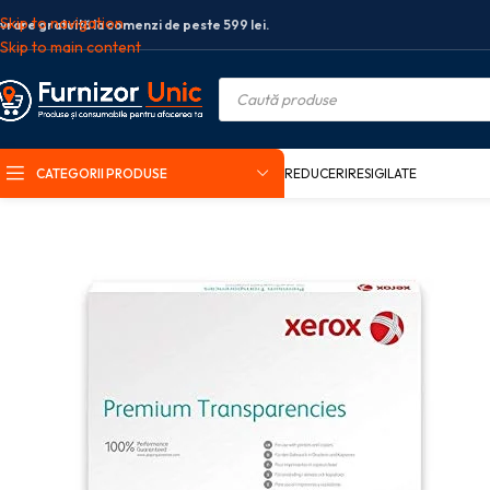
Skip to navigation
ivrare gratuită la comenzi de peste 599 lei.
Skip to main content
CATEGORII PRODUSE
REDUCERI
RESIGILATE
Prima pagină
Birotica si papetarie
Hartie si produse din hartie
Hartie a