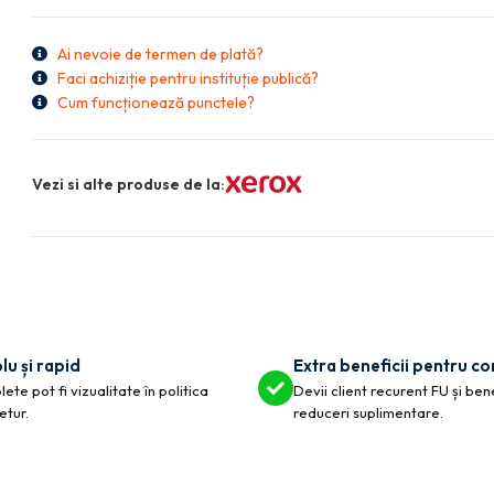
Ai nevoie de termen de plată?
Faci achiziție pentru instituție publică?
Cum funcționează punctele?
Vezi si alte produse de la:
lu și rapid
Extra beneficii pentru c
ete pot fi vizualitate în politica
Devii client recurent FU și ben
etur.
reduceri suplimentare.