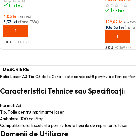
În stoc
În stoc
4,03
lei
(cu TVA)
3,33
lei
(fara TVA)
129,02
lei
(cu TVA
106,63
lei
(fara
ADAUGĂ ÎN COȘ
ADAUGĂ ÎN C
SKU:
DLE0023
SKU:
FC169724
DESCRIERE
Folia Laser A3 Tip C3 de la Xerox este concepută pentru a oferi performan
Caracteristici Tehnice sau Specificații
Format: A3
Tip: Folie pentru imprimante laser
Ambalare: 100 coli/top
Compatibilitate: Excelentă pentru toate tipurile de imprimante laser
Domenii de Utilizare