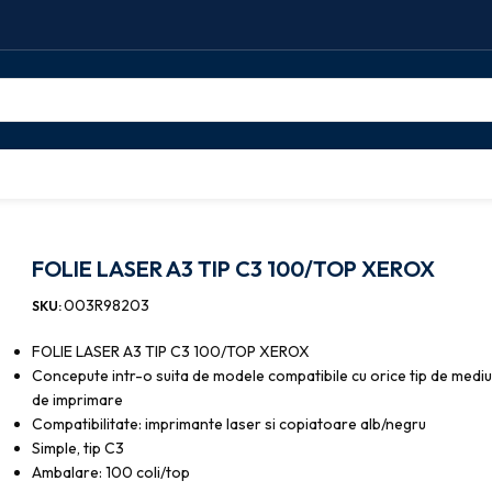
utocopiativa
FOLIE LASER A3 TIP C3 100/TOP XEROX
FOLIE LASER A3 TIP C3 100/TOP XEROX
003R98203
SKU:
FOLIE LASER A3 TIP C3 100/TOP XEROX
Concepute intr-o suita de modele compatibile cu orice tip de medi
de imprimare
Compatibilitate: imprimante laser si copiatoare alb/negru
Simple, tip C3
Ambalare: 100 coli/top