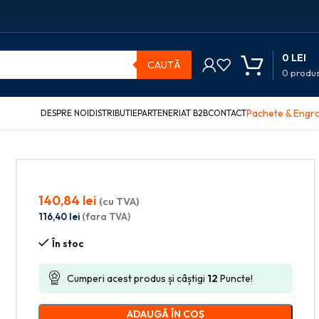
0
LEI
CAUTĂ
0
produ
Pachete & Engr
DESPRE NOI
DISTRIBUTIE
PARTENERIAT B2B
CONTACT
140,84
lei
(cu TVA)
116,40
lei
(fara TVA)
În stoc
u
Cumperi acest produs și câștigi
12
Puncte!
ADAUGĂ ÎN COȘ