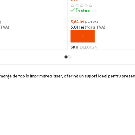
În stoc
3,64
lei
)
(cu TVA)
 TVA)
3,01
lei
(fara TVA)
OȘ
ADAUGĂ ÎN COȘ
SKU:
DLE0024
țe de top în imprimarea laser, oferind un suport ideal pentru prezentări 