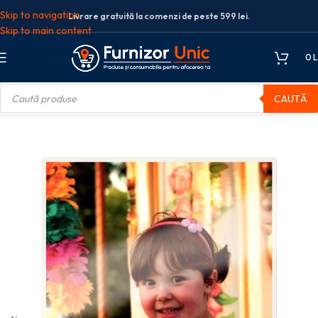
Skip to navigation
Livrare gratuită la comenzi de peste 599 lei.
Skip to main content
0
L
CAUTĂ
aminat
Consumabile laminare
FOLIE A6 125 MICRONI 100/TOP LEITZ