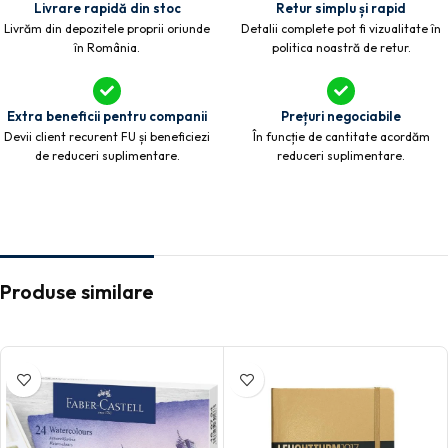
Livrare rapidă din stoc
Retur simplu și rapid
Livrăm din depozitele proprii oriunde
Detalii complete pot fi vizualitate în
în România.
politica noastră de retur.
Extra beneficii pentru companii
Prețuri negociabile
Devii client recurent FU și beneficiezi
În funcție de cantitate acordăm
de reduceri suplimentare.
reduceri suplimentare.
Produse similare