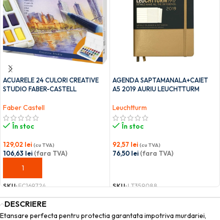
ACUARELE 24 CULORI CREATIVE
AGENDA SAPTAMANALA+CAIET
STUDIO FABER-CASTELL
A5 2019 AURIU LEUCHTTURM
Faber Castell
Leuchtturm
În stoc
În stoc
129,02
lei
92,57
lei
(cu TVA)
(cu TVA)
106,63
lei
(fara TVA)
76,50
lei
(fara TVA)
ADAUGĂ ÎN COȘ
ADAUGĂ ÎN COȘ
SKU:
FC169724
SKU:
LT359088
DESCRIERE
Etansare perfecta pentru protectia garantata impotriva murdariei,