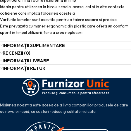
superioara, fiind foarte rezistenta in timp
Ideala pentru utilizarea la birou, scoala, acasa, cat si in alte contexte
cotidiene care implica folosirea acesteia
Varfurile lamelor sunt ascutite pentru o taiere usoara si precisa
Este prevazuta cu maner ergonomic din plastic care ofera un confort
sporit in timpul utilizarii, fara a crea neplaceri
INFORMAȚII SUPLIMENTARE
RECENZII (0)
INFORMAȚII LIVRARE
INFORMAȚII RETUR
Misiunea noastra este aceea de a livra companiilor produsele de care
au nevoie: rapid, cu costuri reduse și calitate ridicata.