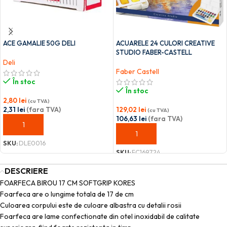
ACE GAMALIE 50G DELI
ACUARELE 24 CULORI CREATIVE
STUDIO FABER-CASTELL
Deli
Faber Castell
În stoc
În stoc
2,80
lei
(cu TVA)
2,31
lei
(fara TVA)
129,02
lei
(cu TVA)
106,63
lei
(fara TVA)
ADAUGĂ ÎN COȘ
ADAUGĂ ÎN COȘ
SKU:
DLE0016
SKU:
FC169724
DESCRIERE
FOARFECA BIROU 17 CM SOFTGRIP KORES
Foarfeca are o lungime totala de 17 de cm
Culoarea corpului este de culoare albastra cu detalii rosii
Foarfeca are lame confectionate din otel inoxidabil de calitate