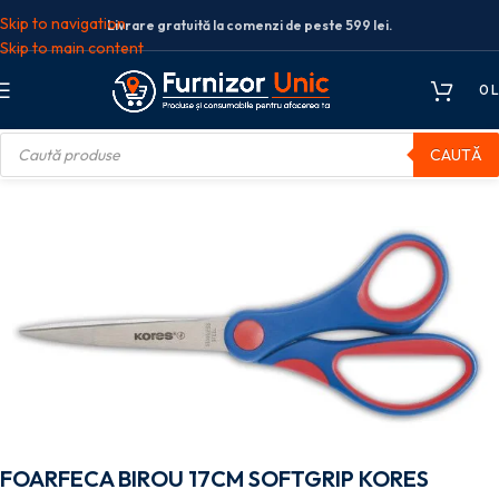
Skip to navigation
Livrare gratuită la comenzi de peste 599 lei.
Skip to main content
0
L
CAUTĂ
cole birou
Foarfeca birou
FOARFECA BIROU 17CM SOFTGRIP KORES
FOARFECA BIROU 17CM SOFTGRIP KORES