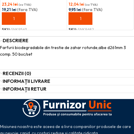
23,24
lei
12,04
lei
(cu TVA)
(cu TVA)
19,21
lei
(fara TVA)
9,95
lei
(fara TVA)
ADAUGĂ ÎN COȘ
ADAUGĂ ÎN COȘ
SKU:
SNK9563
SKU:
SNK9682
DESCRIERE
Farfurii biodegradabile din trestie de zahar rotunde,albe d261mm 3
comp. 50 buc/set
RECENZII (0)
INFORMAȚII LIVRARE
INFORMAȚII RETUR
Misiunea noastra este aceea de a livra companiilor produsele de care
au nevoie: rapid, cu costuri reduse și calitate ridicata.