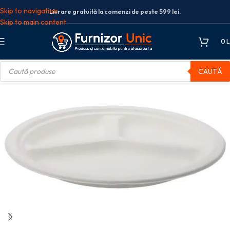
Skip to navigation
Livrare gratuită la comenzi de peste 599 lei.
Skip to main content
0
L
CAUTĂ
gradabile din trestie de zahar rotunde,albe d261mm 3 comp. 50 buc/set