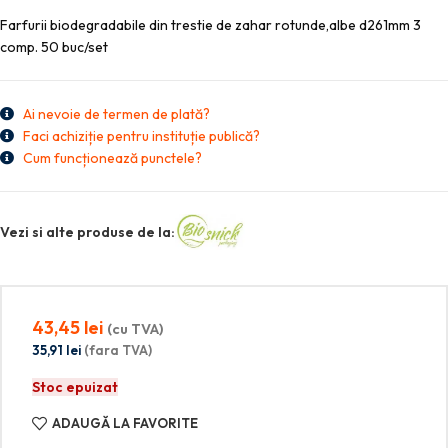
Farfurii biodegradabile din trestie de zahar rotunde,albe d261mm 3
comp. 50 buc/set
Ai nevoie de termen de plată?
Faci achiziție pentru instituție publică?
Cum funcționează punctele?
Vezi si alte produse de la:
43,45
lei
(cu TVA)
35,91
lei
(fara TVA)
Stoc epuizat
ADAUGĂ LA FAVORITE