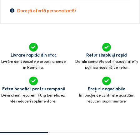
Dorești ofertă personalizată?
Livrare rapidă din stoc
Retur simplu și rapid
Livrăm din depozitele proprii oriunde
Detalii complete pot fi vizualitate în
în România.
politica noastră de retur.
Extra beneficii pentru companii
Prețuri negociabile
Devii client recurent FU și beneficiezi
În funcție de cantitate acordăm
de reduceri suplimentare.
reduceri suplimentare.