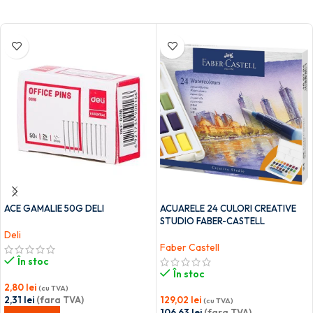
ACE GAMALIE 50G DELI
ACUARELE 24 CULORI CREATIVE
STUDIO FABER-CASTELL
Deli
Faber Castell
În stoc
În stoc
2,80
lei
(cu TVA)
2,31
lei
(fara TVA)
129,02
lei
(cu TVA)
106,63
lei
(fara TVA)