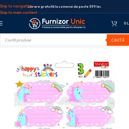
Skip to navigation
Livrare gratuită la comenzi de peste 599 lei.
Skip to main content
0
L
CAUTĂ
hete scolare
ETICHETE SCOLARE 30/SET UNICORNI TLS-727 TANEX