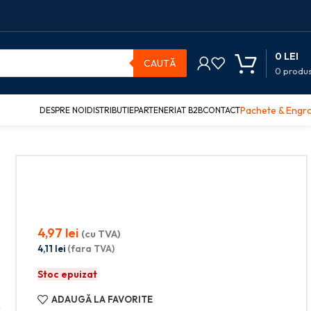
0
LEI
CAUTĂ
0
produ
Pachete & Engr
DESPRE NOI
DISTRIBUTIE
PARTENERIAT B2B
CONTACT
-
4,97
lei
(cu TVA)
4,11
lei
(fara TVA)
Stoc epuizat
ADAUGĂ LA FAVORITE