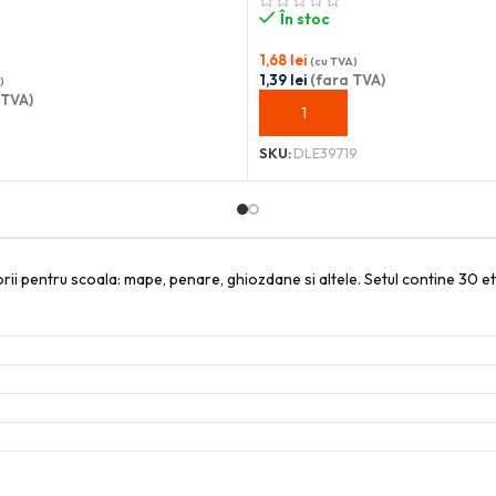
În stoc
1,68
lei
(cu TVA)
1,39
lei
(fara TVA)
)
 TVA)
ADAUGĂ ÎN COȘ
OȘ
SKU:
DLE39719
rii pentru scoala: mape, penare, ghiozdane si altele. Setul contine 30 etich