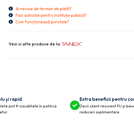
Ai nevoie de termen de plată?
Faci achiziție pentru instituție publică?
Cum funcționează punctele?
Vezi si alte produse de la:
lu și rapid
Extra beneficii pentru c
ete pot fi vizualitate în politica
Devii client recurent FU și ben
etur.
reduceri suplimentare.