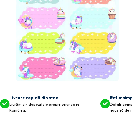
Livrare rapidă din stoc
Retur simp
Livrăm din depozitele proprii oriunde în
Detalii compl
România.
noastră de r