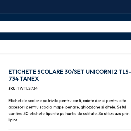
0/SET UNICORNI 2 TLS-734 TANEX
ETICHETE SCOLARE 30/SET UNICORNI 2 TLS
734 TANEX
TWTLS734
SKU:
Etichetele scolare potrivite pentru carti, caiete dar si pentru alte
accesorii pentru scoala: mape, penare, ghiozdane si altele. Setul
contine 30 etichete tiparite pe hartie de calitate. Se utilizeaza prin
lipire.