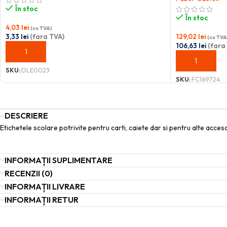
În stoc
În stoc
4,03
lei
(cu TVA)
3,33
lei
(fara TVA)
129,02
lei
(cu TVA
106,63
lei
(fara
ADAUGĂ ÎN COȘ
ADAUGĂ ÎN C
SKU:
DLE0023
SKU:
FC169724
DESCRIERE
Etichetele scolare potrivite pentru carti, caiete dar si pentru alte acceso
INFORMAȚII SUPLIMENTARE
RECENZII (0)
INFORMAȚII LIVRARE
INFORMAȚII RETUR