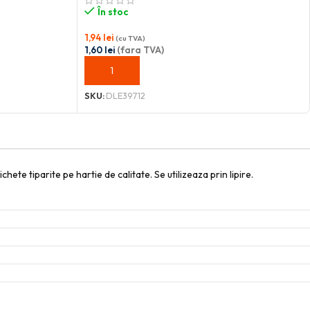
În stoc
1,94
lei
(cu TVA)
1,60
lei
(fara TVA)
ADAUGĂ ÎN COȘ
SKU:
DLE39712
ete tiparite pe hartie de calitate. Se utilizeaza prin lipire.