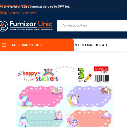
Skip to navigation
ivrare gratuită la comenzi de peste 599 lei.
Skip to main content
CATEGORII PRODUSE
REDUCERI
RESIGILATE
Prima pagină
Rechizite școlare
Etichete scolare
ETICHETE SCOLARE 3