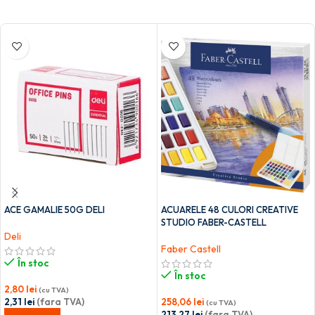
ACE GAMALIE 50G DELI
ACUARELE 48 CULORI CREATIVE
STUDIO FABER-CASTELL
Deli
Faber Castell
În stoc
În stoc
2,80
lei
(cu TVA)
2,31
lei
(fara TVA)
258,06
lei
(cu TVA)
213,27
lei
(fara TVA)