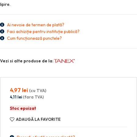
lipire.
Ai nevoie de termen de plată?
Faci achiziție pentru instituție publică?
Cum funcționează punctele?
Vezi si alte produse de la:
4,97
lei
(cu TVA)
4,11
lei
(fara TVA)
Stoc epuizat
ADAUGĂ LA FAVORITE