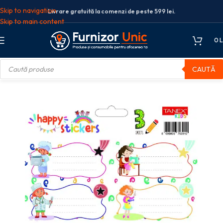
Skip to navigation
Livrare gratuită la comenzi de peste 599 lei.
Skip to main content
0
L
CAUTĂ
e scolare
ETICHETE SCOLARE 30/SET FETE MESERII TLS-727 TANEX