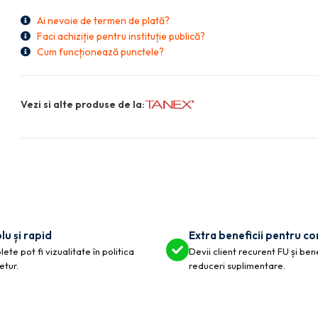
Ai nevoie de termen de plată?
Faci achiziție pentru instituție publică?
Cum funcționează punctele?
Vezi si alte produse de la:
lu și rapid
Extra beneficii pentru c
ete pot fi vizualitate în politica
Devii client recurent FU și ben
etur.
reduceri suplimentare.