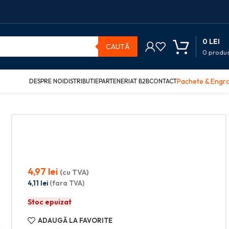
0
LEI
CAUTĂ
0
produ
Pachete & Engr
DESPRE NOI
DISTRIBUTIE
PARTENERIAT B2B
CONTACT
4,97
lei
(cu TVA)
4,11
lei
(fara TVA)
Stoc epuizat
ADAUGĂ LA FAVORITE