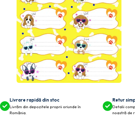
Livrare rapidă din stoc
Retur simp
Livrăm din depozitele proprii oriunde în
Detalii compl
România.
noastră de r