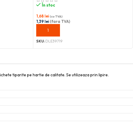
În stoc
1,68
lei
(cu TVA)
1,39
lei
(fara TVA)
ADAUGĂ ÎN COȘ
SKU:
DLE39719
ete tiparite pe hartie de calitate. Se utilizeaza prin lipire.