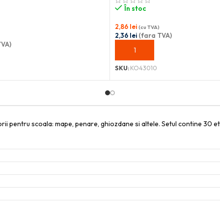
În stoc
2,86
lei
(cu TVA)
2,36
lei
(fara TVA)
TVA)
ADAUGĂ ÎN COȘ
OȘ
SKU:
KO43010
rii pentru scoala: mape, penare, ghiozdane si altele. Setul contine 30 etich