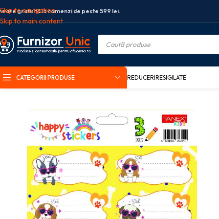
Skip to navigation
ivrare gratuită la comenzi de peste 599 lei.
Skip to main content
CATEGORII PRODUSE
REDUCERI
RESIGILATE
Prima pagină
Rechizite școlare
Etichete scolare
ETICHETE SCOLARE 3