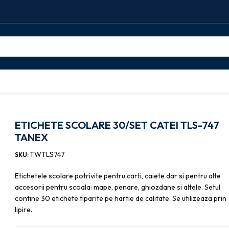
0/SET CATEI TLS-747 TANEX
ETICHETE SCOLARE 30/SET CATEI TLS-747
TANEX
TWTLS747
SKU:
Etichetele scolare potrivite pentru carti, caiete dar si pentru alte
accesorii pentru scoala: mape, penare, ghiozdane si altele. Setul
contine 30 etichete tiparite pe hartie de calitate. Se utilizeaza prin
lipire.