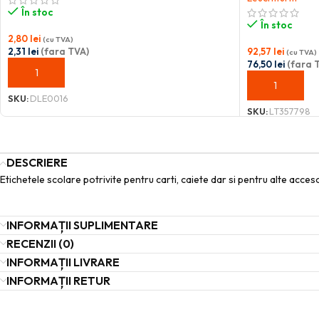
În stoc
În stoc
2,80
lei
(cu TVA)
2,31
lei
(fara TVA)
92,57
lei
(cu TVA)
76,50
lei
(fara 
ADAUGĂ ÎN COȘ
ADAUGĂ ÎN C
SKU:
DLE0016
SKU:
LT357798
DESCRIERE
Etichetele scolare potrivite pentru carti, caiete dar si pentru alte acceso
INFORMAȚII SUPLIMENTARE
RECENZII (0)
INFORMAȚII LIVRARE
INFORMAȚII RETUR