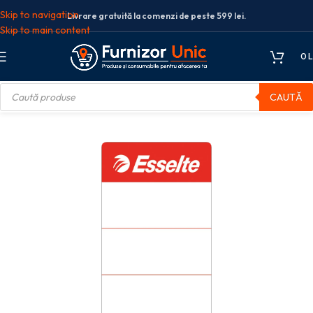
Skip to navigation
Livrare gratuită la comenzi de peste 599 lei.
Skip to main content
0
L
CAUTĂ
tichete bibliorafturi
ETICHETE BIBLIORAFT 7.5 CM 10/SET ESSELTE