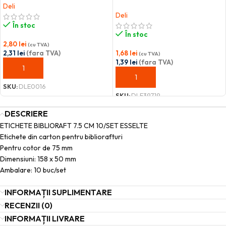
Deli
Deli
În stoc
În stoc
2,80
lei
(cu TVA)
2,31
lei
(fara TVA)
1,68
lei
(cu TVA)
1,39
lei
(fara TVA)
ADAUGĂ ÎN COȘ
ADAUGĂ ÎN COȘ
SKU:
DLE0016
SKU:
DLE39719
DESCRIERE
ETICHETE BIBLIORAFT 7.5 CM 10/SET ESSELTE
Etichete din carton pentru bibliorafturi
Pentru cotor de 75 mm
Dimensiuni: 158 x 50 mm
Ambalare: 10 buc/set
INFORMAȚII SUPLIMENTARE
RECENZII (0)
INFORMAȚII LIVRARE