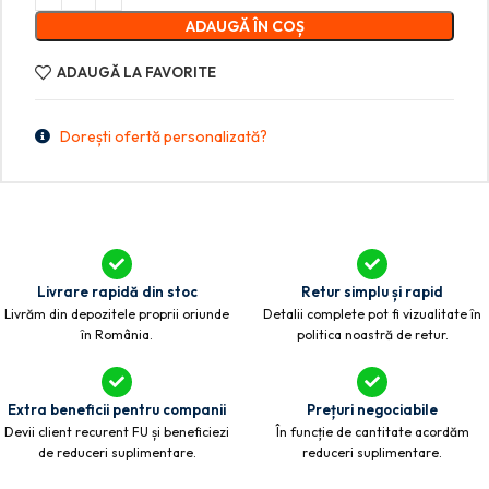
ADAUGĂ ÎN COȘ
ADAUGĂ LA FAVORITE
Dorești ofertă personalizată?
Livrare rapidă din stoc
Retur simplu și rapid
Livrăm din depozitele proprii oriunde
Detalii complete pot fi vizualitate în
în România.
politica noastră de retur.
Extra beneficii pentru companii
Prețuri negociabile
Devii client recurent FU și beneficiezi
În funcție de cantitate acordăm
de reduceri suplimentare.
reduceri suplimentare.