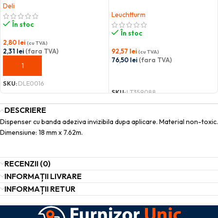
Deli
Leuchtturm
În stoc
În stoc
2,80
lei
(cu TVA)
2,31
lei
(fara TVA)
92,57
lei
(cu TVA)
76,50
lei
(fara TVA)
ADAUGĂ ÎN COȘ
ADAUGĂ ÎN COȘ
SKU:
DLE0016
SKU:
LT359088
DESCRIERE
Dispenser cu banda adeziva invizibila dupa aplicare. Material non-toxic.
Dimensiune: 18 mm x 7.62m.
RECENZII (0)
INFORMAȚII LIVRARE
INFORMAȚII RETUR