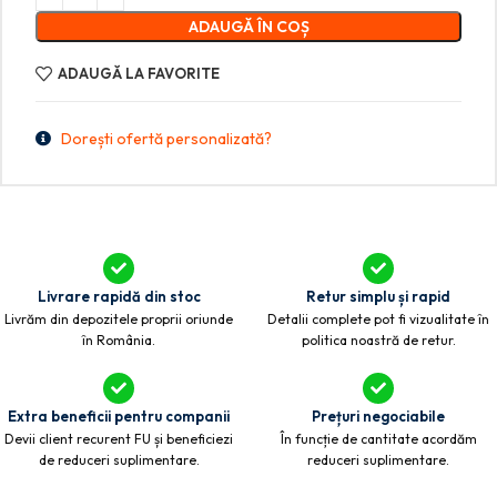
ADAUGĂ ÎN COȘ
ADAUGĂ LA FAVORITE
Dorești ofertă personalizată?
Livrare rapidă din stoc
Retur simplu și rapid
Livrăm din depozitele proprii oriunde
Detalii complete pot fi vizualitate în
în România.
politica noastră de retur.
Extra beneficii pentru companii
Prețuri negociabile
Devii client recurent FU și beneficiezi
În funcție de cantitate acordăm
de reduceri suplimentare.
reduceri suplimentare.