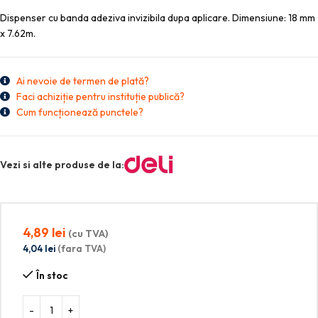
Dispenser cu banda adeziva invizibila dupa aplicare. Dimensiune: 18 mm
x 7.62m.
Ai nevoie de termen de plată?
Faci achiziție pentru instituție publică?
Cum funcționează punctele?
Vezi si alte produse de la:
4,89
lei
(cu TVA)
4,04
lei
(fara TVA)
În stoc