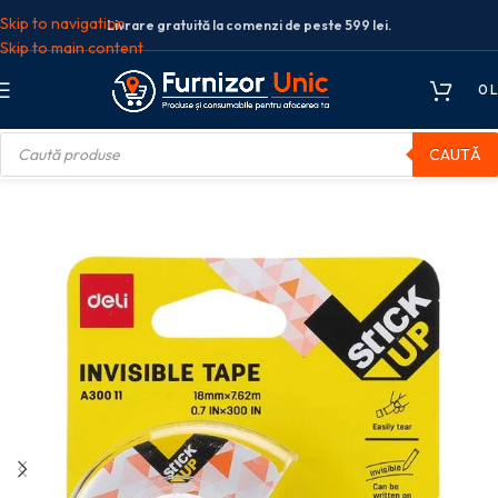
Skip to navigation
Livrare gratuită la comenzi de peste 599 lei.
Skip to main content
0
L
CAUTĂ
nda adeziva
DISPENSER BANDA ADEZIVA INVISIBLE 18MM*7.62M DELI