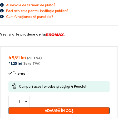
Ai nevoie de termen de plată?
Faci achiziție pentru instituție publică?
Cum funcționează punctele?
Vezi si alte produse de la:
49,91
lei
(cu TVA)
41,25
lei
(fara TVA)
În stoc
Cumperi acest produs și câștigi
4
Puncte!
ADAUGĂ ÎN COȘ