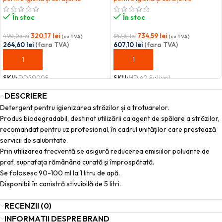
În stoc
În stoc
320,17
lei
734,59
lei
490,05
lei
847,61
lei
(cu TVA)
(cu TVA)
264,60
lei
(fara TVA)
607,10
lei
(fara TVA)
ADAUGĂ ÎN COȘ
ADAUGĂ ÎN COȘ
SKU:
DD2000S
SKU:
HD 60 Satinat
DESCRIERE
Detergent pentru igienizarea străzilor și a trotuarelor.
Produs biodegradabil, destinat utilizării ca agent de spălare a străzilor,
recomandat pentru uz profesional, în cadrul unităţilor care prestează
servicii de salubritate.
Prin utilizarea frecventă se asigură reducerea emisiilor poluante de
praf, suprafaţa rămânând curată şi împrospătată.
Se folosesc 90-100 ml la 1 litru de apă.
Disponibil în canistră stivuibilă de 5 litri.
RECENZII (0)
INFORMAȚII DESPRE BRAND