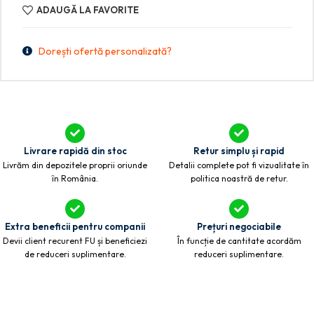
ADAUGĂ LA FAVORITE
Dorești ofertă personalizată?
Livrare rapidă din stoc
Retur simplu și rapid
Livrăm din depozitele proprii oriunde
Detalii complete pot fi vizualitate în
în România.
politica noastră de retur.
Extra beneficii pentru companii
Prețuri negociabile
Devii client recurent FU și beneficiezi
În funcție de cantitate acordăm
de reduceri suplimentare.
reduceri suplimentare.