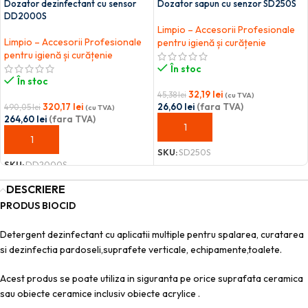
Dozator dezinfectant cu sensor
Dozator sapun cu senzor SD250S
DD2000S
Limpio – Accesorii Profesionale
Limpio – Accesorii Profesionale
pentru igienă și curățenie
pentru igienă și curățenie
În stoc
În stoc
32,19
lei
45,38
lei
(cu TVA)
320,17
lei
26,60
lei
(fara TVA)
490,05
lei
(cu TVA)
264,60
lei
(fara TVA)
ADAUGĂ ÎN COȘ
ADAUGĂ ÎN COȘ
SKU:
SD250S
SKU:
DD2000S
DESCRIERE
PRODUS BIOCID
Detergent dezinfectant cu aplicatii multiple pentru spalarea, curatarea
si dezinfectia pardoseli,suprafete verticale, echipamente,toalete.
Acest produs se poate utiliza in siguranta pe orice suprafata ceramica
sau obiecte ceramice inclusiv obiecte acrylice .