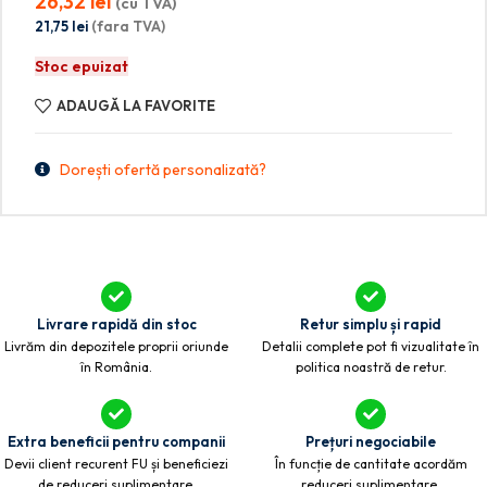
26,32
lei
(cu TVA)
21,75
lei
(fara TVA)
Stoc epuizat
ADAUGĂ LA FAVORITE
Dorești ofertă personalizată?
Livrare rapidă din stoc
Retur simplu și rapid
Livrăm din depozitele proprii oriunde
Detalii complete pot fi vizualitate în
în România.
politica noastră de retur.
Extra beneficii pentru companii
Prețuri negociabile
Devii client recurent FU și beneficiezi
În funcție de cantitate acordăm
de reduceri suplimentare.
reduceri suplimentare.