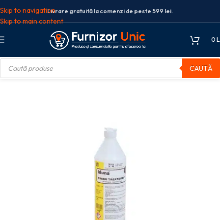
Skip to navigation
Livrare gratuită la comenzi de peste 599 lei.
Skip to main content
0
L
CAUTĂ
rdoseli
Detergent dezinfectant pardoseli Iduna Fresh Treatment 1kg