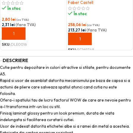
Faber Castell
În stoc
În stoc
2,80
lei
(cu TVA)
2,31
lei
(fara TVA)
258,06
lei
(cu TVA)
213,27
lei
(fara TVA)
ADAUGĂ ÎN COȘ
ADAUGĂ ÎN COȘ
SKU:
DLE0016
SKU:
FC169748
DESCRIERE
Cutie pentru depozitare in culori atractive si stilate, pentru documente
A5.
Rapid si usor de asamblat datorita mecanismului pe baza de capsa si a
actiunii de pliere care salveaza spatiul atunci cand cutia nu este
folosita.
Ofera-i spatiului tau de lucru factorul WOW de care are nevoie pentru
a-l transforma intr-un loc cu stil.
Finisaj laminat glossy pentru un look premium, durata de viata
indelungata si facilitarea curatarii cutiei.
Usor de indexat datorita etichetei albe si a ramei din metal a acesteia.
Fabricata din carton premium rezistent.