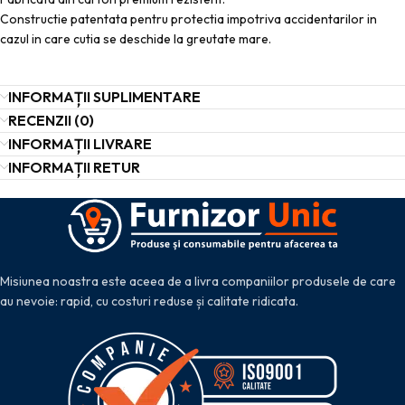
Constructie patentata pentru protectia impotriva accidentarilor in
cazul in care cutia se deschide la greutate mare.
INFORMAȚII SUPLIMENTARE
RECENZII (0)
INFORMAȚII LIVRARE
INFORMAȚII RETUR
Misiunea noastra este aceea de a livra companiilor produsele de care
au nevoie: rapid, cu costuri reduse și calitate ridicata.