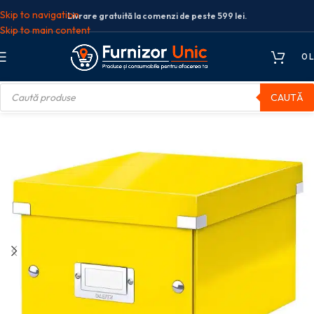
Skip to navigation
Livrare gratuită la comenzi de peste 599 lei.
Skip to main content
0
L
CAUTĂ
tii arhivare
CUTIE DEPOZITARE MICA GALBENA CLICK&STORE LEITZ