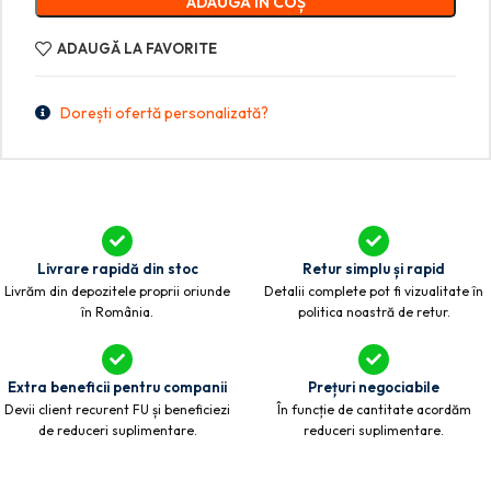
ADAUGĂ ÎN COȘ
ADAUGĂ LA FAVORITE
Dorești ofertă personalizată?
Livrare rapidă din stoc
Retur simplu și rapid
Livrăm din depozitele proprii oriunde
Detalii complete pot fi vizualitate în
în România.
politica noastră de retur.
Extra beneficii pentru companii
Prețuri negociabile
Devii client recurent FU și beneficiezi
În funcție de cantitate acordăm
de reduceri suplimentare.
reduceri suplimentare.