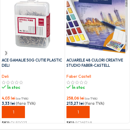
ACE GAMALIE 50G CUTIE PLASTIC
ACUARELE 48 CULORI CREATIVE
DELI
STUDIO FABER-CASTELL
Deli
Faber Castell
În stoc
În stoc
4,03
lei
258,06
lei
(cu TVA)
(cu TVA)
3,33
lei
(fara TVA)
213,27
lei
(fara TVA)
ADAUGĂ ÎN COȘ
ADAUGĂ ÎN COȘ
SKU:
DLE0023
SKU:
FC169748