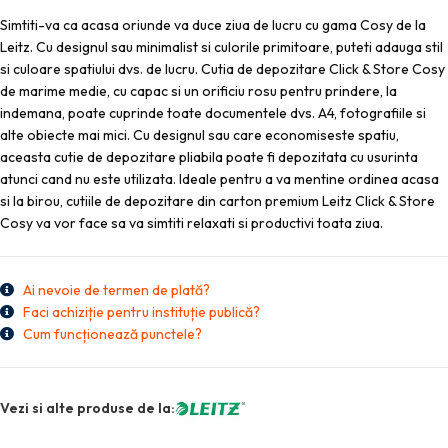
Simtiti-va ca acasa oriunde va duce ziua de lucru cu gama Cosy de la
Leitz. Cu designul sau minimalist si culorile primitoare, puteti adauga stil
si culoare spatiului dvs. de lucru. Cutia de depozitare Click & Store Cosy
de marime medie, cu capac si un orificiu rosu pentru prindere, la
indemana, poate cuprinde toate documentele dvs. A4, fotografiile si
alte obiecte mai mici. Cu designul sau care economiseste spatiu,
aceasta cutie de depozitare pliabila poate fi depozitata cu usurinta
atunci cand nu este utilizata. Ideale pentru a va mentine ordinea acasa
si la birou, cutiile de depozitare din carton premium Leitz Click & Store
Cosy va vor face sa va simtiti relaxati si productivi toata ziua.
Ai nevoie de termen de plată?
Faci achiziție pentru instituție publică?
Cum funcționează punctele?
Vezi si alte produse de la: