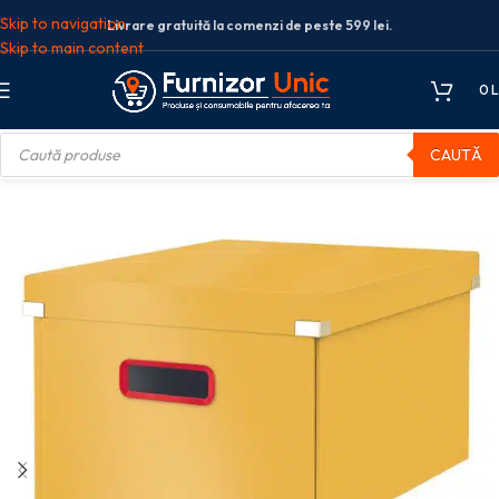
Skip to navigation
Livrare gratuită la comenzi de peste 599 lei.
Skip to main content
0
L
CAUTĂ
TARE CU CAPAC SI MANER PLIABILA GALBEN CHIHLIMBAR COSY LEITZ