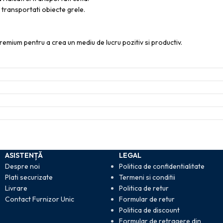
transportati obiecte grele.
remium pentru a crea un mediu de lucru pozitiv si productiv.
ASISTENȚĂ
LEGAL
Despre noi
Politica de confidentialitate
Plati securizate
Termeni si conditii
Livrare
Politica de retur
Contact Furnizor Unic
Formular de retur
Politica de discount
Formular de retragere din