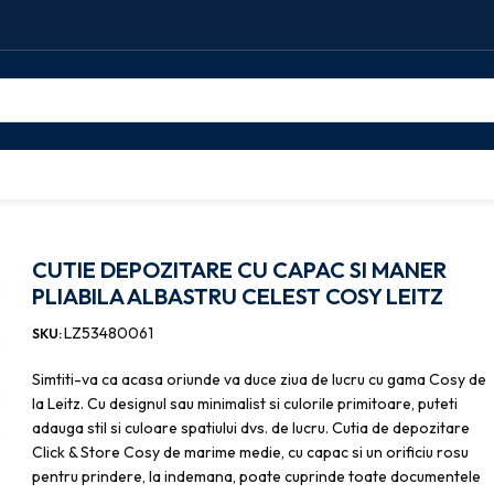
are
CUTIE DEPOZITARE CU CAPAC SI MANER PLIABILA ALBASTRU CELES
CUTIE DEPOZITARE CU CAPAC SI MANER
PLIABILA ALBASTRU CELEST COSY LEITZ
LZ53480061
SKU:
Simtiti-va ca acasa oriunde va duce ziua de lucru cu gama Cosy de
la Leitz. Cu designul sau minimalist si culorile primitoare, puteti
adauga stil si culoare spatiului dvs. de lucru. Cutia de depozitare
Click & Store Cosy de marime medie, cu capac si un orificiu rosu
pentru prindere, la indemana, poate cuprinde toate documentele