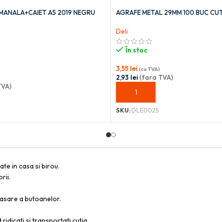
ANALA+CAIET A5 2019 NEGRU
AGRAFE METAL 29MM 100 BUC CUTI
Deli
În stoc
3,55
lei
(cu TVA)
2,93
lei
(fara TVA)
TVA)
ADAUGĂ ÎN COȘ
OȘ
SKU:
DLE0025
te in casa si birou.
rii.
apasare a butoanelor.
idicati si transportati cutia.