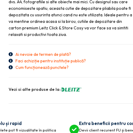
dvs. A4, fotografiile si alte obiecte mai mici. Cu designul sau care
economiseste spatiu, aceasta cutie de depozitare pliabila poate fi
depozitata cu usurinta atunci cand nu este utilizata. Ideale pentru a
va mentine ordinea acasa si la birou, cutiile de depozitare din
carton premium Leitz Click & Store Cosy va vor face sa va simtiti
relaxati si productivi toata ziua.
Ai nevoie de termen de plată?
Faci achiziție pentru instituție publică?
Cum funcționează punctele?
Vezi si alte produse de la:
lu și rapid
Extra beneficii pentru c
ete pot fi vizualitate în politica
Devii client recurent FU și ben