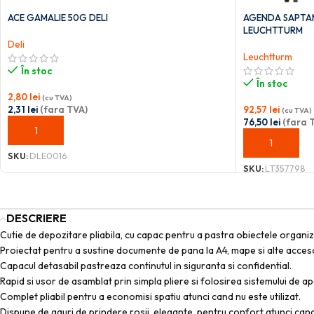
ACE GAMALIE 50G DELI
AGENDA SAPTAM
LEUCHTTURM
Deli
Leuchtturm
În stoc
În stoc
2,80
lei
(cu TVA)
2,31
lei
(fara TVA)
92,57
lei
(cu TVA)
76,50
lei
(fara 
ADAUGĂ ÎN COȘ
ADAUGĂ ÎN C
SKU:
DLE0016
SKU:
LT357798
DESCRIERE
Cutie de depozitare pliabila, cu capac pentru a pastra obiectele organiza
Proiectat pentru a sustine documente de pana la A4, mape si alte acceso
Capacul detasabil pastreaza continutul in siguranta si confidential.
Rapid si usor de asamblat prin simpla pliere si folosirea sistemului de 
Complet pliabil pentru a economisi spatiu atunci cand nu este utilizat.
Dispune de gauri de prindere rosii, elegante, pentru confort atunci cand r