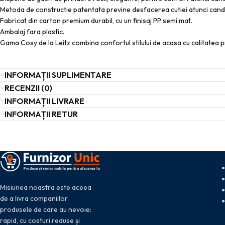
Metoda de constructie patentata previne desfacerea cutiei atunci cand 
Fabricat din carton premium durabil, cu un finisaj PP semi mat.
Ambalaj fara plastic.
Gama Cosy de la Leitz combina confortul stilului de acasa cu calitatea p
INFORMAȚII SUPLIMENTARE
RECENZII (0)
INFORMAȚII LIVRARE
INFORMAȚII RETUR
Misiunea noastra este aceea
de a livra companiilor
produsele de care au nevoie:
rapid, cu costuri reduse și