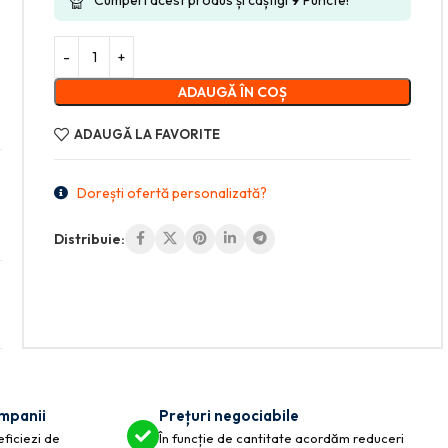
ADAUGĂ ÎN COȘ
ADAUGĂ LA FAVORITE
Dorești ofertă personalizată?
Distribuie:
ompanii
Prețuri negociabile
eficiezi de
În funcție de cantitate acordăm reduceri