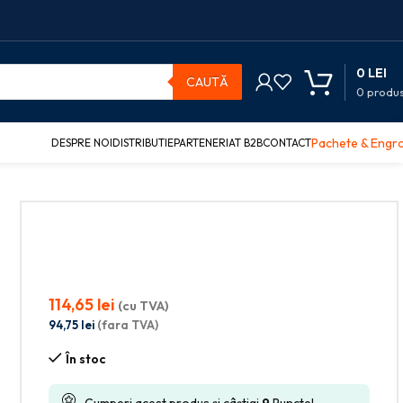
0
LEI
CAUTĂ
0
produ
Pachete & Engr
DESPRE NOI
DISTRIBUTIE
PARTENERIAT B2B
CONTACT
T COSY LEITZ
114,65
lei
(cu TVA)
94,75
lei
(fara TVA)
În stoc
Cumperi acest produs și câștigi
9
Puncte!