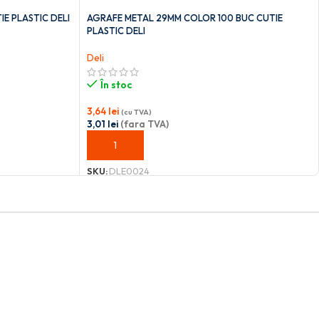
E PLASTIC DELI
AGRAFE METAL 29MM COLOR 100 BUC CUTIE
PLASTIC DELI
Deli
În stoc
3,64
lei
(cu TVA)
3,01
lei
(fara TVA)
ADAUGĂ ÎN COȘ
SKU:
DLE0024