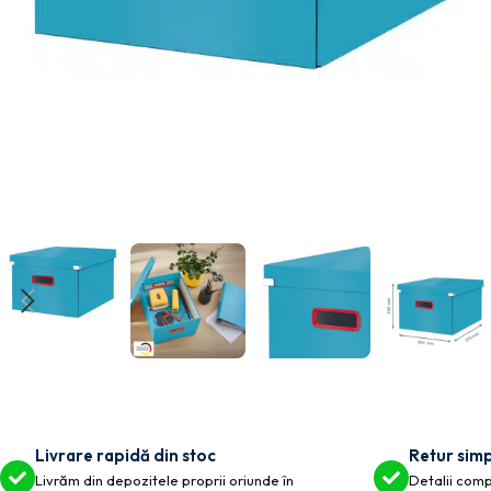
Livrare rapidă din stoc
Retur simp
Livrăm din depozitele proprii oriunde în
Detalii compl