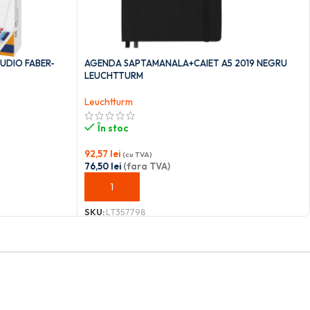
TUDIO FABER-
AGENDA SAPTAMANALA+CAIET A5 2019 NEGRU
LEUCHTTURM
Leuchtturm
În stoc
92,57
lei
(cu TVA)
76,50
lei
(fara TVA)
ADAUGĂ ÎN COȘ
SKU:
LT357798