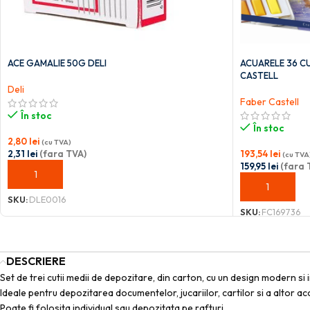
ACE GAMALIE 50G DELI
ACUARELE 36 CU
CASTELL
Deli
Faber Castell
În stoc
În stoc
2,80
lei
(cu TVA)
2,31
lei
(fara TVA)
193,54
lei
(cu TVA
159,95
lei
(fara 
ADAUGĂ ÎN COȘ
ADAUGĂ ÎN C
SKU:
DLE0016
SKU:
FC169736
DESCRIERE
Set de trei cutii medii de depozitare, din carton, cu un design modern s
Ideale pentru depozitarea documentelor, jucariilor, cartilor si a altor ac
Poate fi folosita individual sau depozitata pe rafturi.