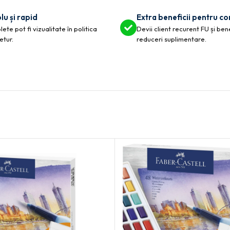
lu și rapid
Extra beneficii pentru c
ete pot fi vizualitate în politica
Devii client recurent FU și ben
etur.
reduceri suplimentare.