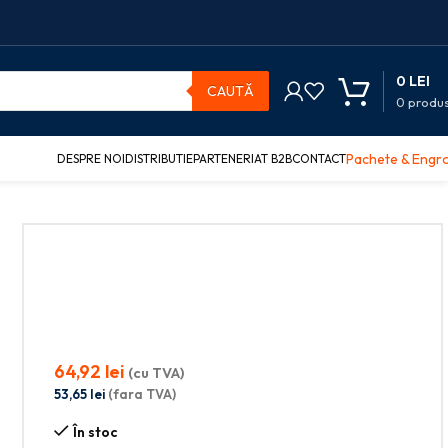
0
LEI
CAUTĂ
0
produ
Pachete & Engr
DESPRE NOI
DISTRIBUTIE
PARTENERIAT B2B
CONTACT
E
64,92
lei
(cu TVA)
53,65
lei
(fara TVA)
În stoc