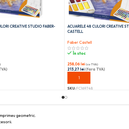
LORI CREATIVE STUDIO FABER-
ACUARELE 48 CULORI CREATIVE S
CASTELL
Faber Castell
În stoc
258,06
lei
)
(cu TVA)
TVA)
213,27
lei
(fara TVA)
OȘ
ADAUGĂ ÎN COȘ
SKU:
FC169748
i imprimeu geometric.
cesorii.