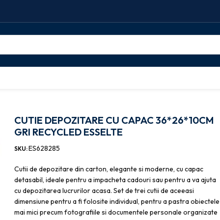
are
CUTIE DEPOZITARE CU CAPAC 36*26*10CM GRI RECYCLED ESSELT
CUTIE DEPOZITARE CU CAPAC 36*26*10CM
GRI RECYCLED ESSELTE
ES628285
SKU:
Cutii de depozitare din carton, elegante si moderne, cu capac
detasabil, ideale pentru a impacheta cadouri sau pentru a va ajuta
cu depozitarea lucrurilor acasa. Set de trei cutii de aceeasi
dimensiune pentru a fi folosite individual, pentru a pastra obiectele
mai mici precum fotografiile si documentele personale organizate