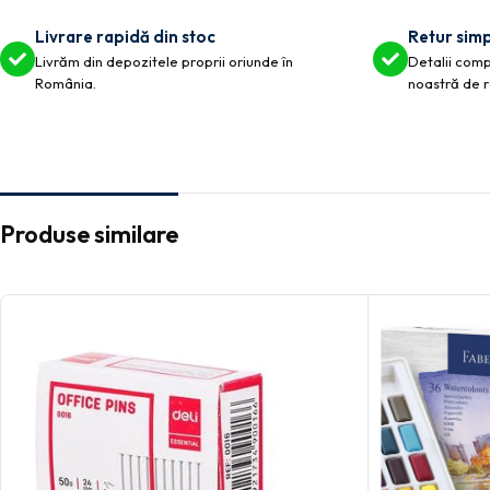
Livrare rapidă din stoc
Retur simp
Livrăm din depozitele proprii oriunde în
Detalii compl
România.
noastră de r
Produse similare