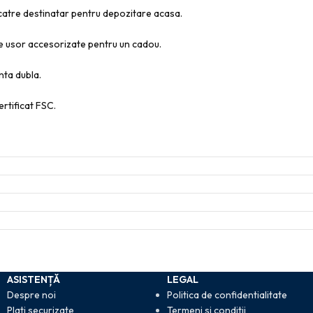
de catre destinatar pentru depozitare acasa.
fie usor accesorizate pentru un cadou.
enta dubla.
ertificat FSC.
ASISTENȚĂ
LEGAL
Despre noi
Politica de confidentialitate
Plati securizate
Termeni si conditii