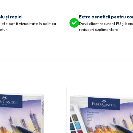
lu și rapid
Extra beneficii pentru c
ete pot fi vizualitate în politica
Devii client recurent FU și ben
etur.
reduceri suplimentare.