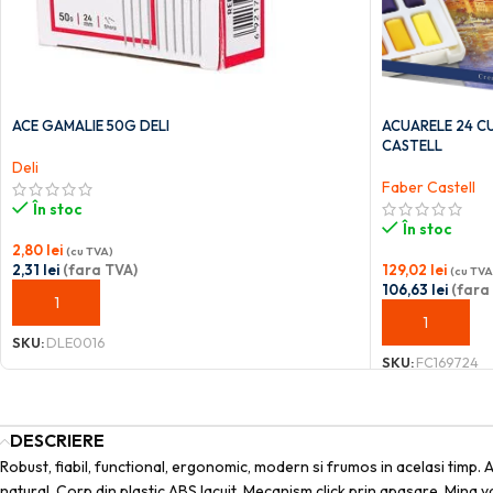
ACE GAMALIE 50G DELI
ACUARELE 24 CU
CASTELL
Deli
Faber Castell
În stoc
În stoc
2,80
lei
(cu TVA)
2,31
lei
(fara TVA)
129,02
lei
(cu TVA
106,63
lei
(fara
ADAUGĂ ÎN COȘ
ADAUGĂ ÎN C
SKU:
DLE0016
SKU:
FC169724
DESCRIERE
Robust, fiabil, functional, ergonomic, modern si frumos in acelasi timp. 
natural. Corp din plastic ABS lacuit. Mecanism click prin apasare. Mina 