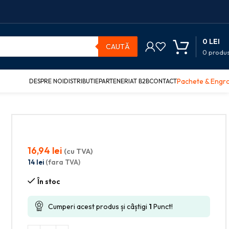
0
LEI
CAUTĂ
0
produ
Pachete & Engr
DESPRE NOI
DISTRIBUTIE
PARTENERIAT B2B
CONTACT
16,94
lei
(cu TVA)
14
lei
(fara TVA)
În stoc
Cumperi acest produs și câștigi
1
Punct!