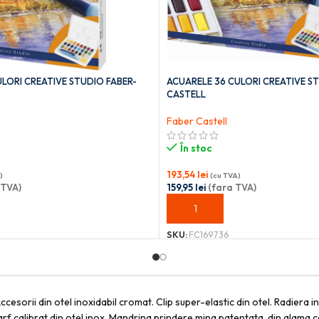
LORI CREATIVE STUDIO FABER-
ACUARELE 36 CULORI CREATIVE S
CASTELL
Faber Castell
În stoc
193,54
lei
)
(cu TVA)
 TVA)
159,95
lei
(fara TVA)
OȘ
ADAUGĂ ÎN COȘ
SKU:
FC169736
Accesorii din otel inoxidabil cromat. Clip super-elastic din otel. Radier
varf calibrat din otel inox. Mandrina prindere mina patentata, din alama 