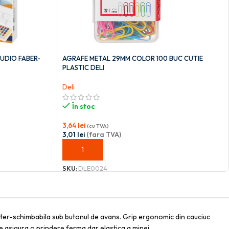
TUDIO FABER-
AGRAFE METAL 29MM COLOR 100 BUC CUTIE
PLASTIC DELI
Deli
În stoc
3,64
lei
(cu TVA)
3,01
lei
(fara TVA)
ADAUGĂ ÎN COȘ
SKU:
DLE0024
a inter-schimbabila sub butonul de avans. Grip ergonomic din cauciuc
ce asigura o prindere ferma dar elastica a minei.