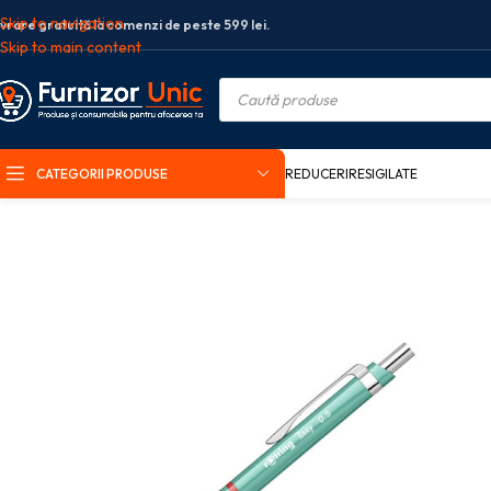
Skip to navigation
ivrare gratuită la comenzi de peste 599 lei.
Skip to main content
CATEGORII PRODUSE
REDUCERI
RESIGILATE
Prima pagină
Birotica si papetarie
Instrumente de scris
Creioane meca