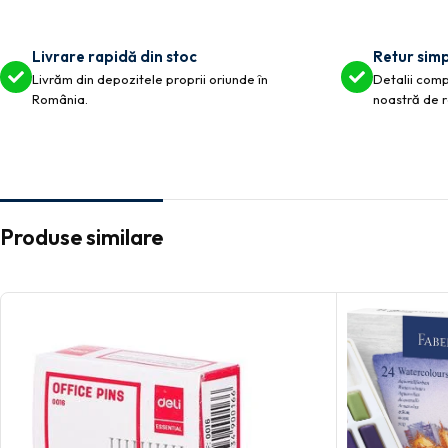
Livrare rapidă din stoc
Retur simp
Livrăm din depozitele proprii oriunde în
Detalii compl
România.
noastră de r
Produse similare