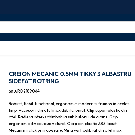
nice
CREION MECANIC 0.5MM TIKKY 3 ALBASTRU SIDEFAT ROTRING
CREION MECANIC 0.5MM TIKKY 3 ALBASTRU
SIDEFAT ROTRING
RO2189064
SKU:
Robust, fiabil, functional, ergonomic, modern si frumos in acelasi
timp. Accesorii din otel inoxidabil cromat. Clip super-elastic din
otel. Radiera inter-schimbabila sub butonul de avans. Grip
ergonomic din cauciuc natural. Corp din plastic ABS lacuit.
Mecanism click prin apasare. Mina varf calibrat din otel inox.