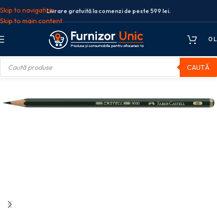
Skip to navigation
Livrare gratuită la comenzi de peste 599 lei.
Skip to main content
0
L
CAUTĂ
rafit fara guma
CREION GRAFIT 8B CASTELL 9000 FABER-CASTELL