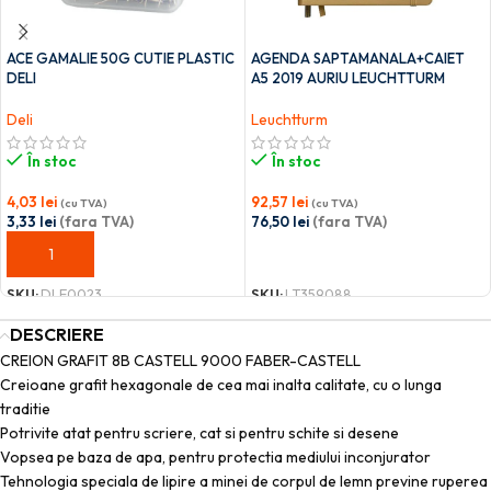
ACE GAMALIE 50G CUTIE PLASTIC
AGENDA SAPTAMANALA+CAIET
DELI
A5 2019 AURIU LEUCHTTURM
Deli
Leuchtturm
În stoc
În stoc
4,03
lei
92,57
lei
(cu TVA)
(cu TVA)
3,33
lei
(fara TVA)
76,50
lei
(fara TVA)
ADAUGĂ ÎN COȘ
ADAUGĂ ÎN COȘ
SKU:
DLE0023
SKU:
LT359088
DESCRIERE
CREION GRAFIT 8B CASTELL 9000 FABER-CASTELL
Creioane grafit hexagonale de cea mai inalta calitate, cu o lunga
traditie
Potrivite atat pentru scriere, cat si pentru schite si desene
Vopsea pe baza de apa, pentru protectia mediului inconjurator
Tehnologia speciala de lipire a minei de corpul de lemn previne ruperea