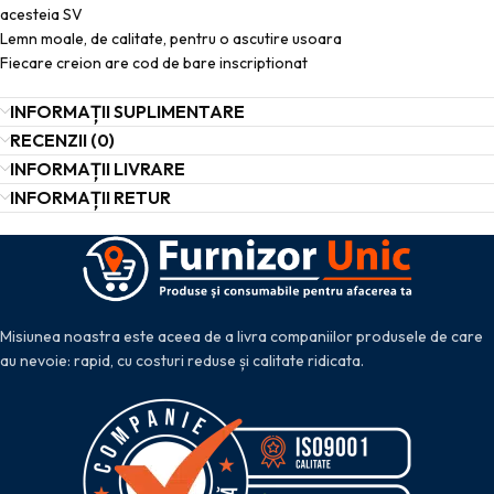
acesteia SV
Lemn moale, de calitate, pentru o ascutire usoara
Fiecare creion are cod de bare inscriptionat
INFORMAȚII SUPLIMENTARE
RECENZII (0)
INFORMAȚII LIVRARE
INFORMAȚII RETUR
Misiunea noastra este aceea de a livra companiilor produsele de care
au nevoie: rapid, cu costuri reduse și calitate ridicata.