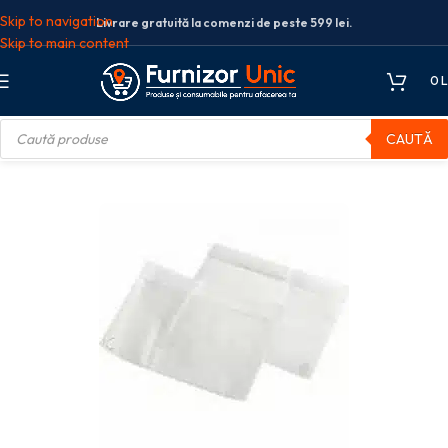
Skip to navigation
Livrare gratuită la comenzi de peste 599 lei.
Skip to main content
0
L
CAUTĂ
e articole organizare arhivare
COPERTA CARTE IDENTITATE FLARO