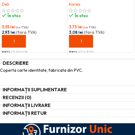
Deli
Kores
În stoc
În stoc
3,55
lei
3,73
lei
(cu TVA)
(cu TVA)
2,93
lei
(fara TVA)
3,08
lei
(fara TVA)
ADAUGĂ ÎN COȘ
ADAUGĂ ÎN COȘ
SKU:
DLE0025
SKU:
KO43011
DESCRIERE
Coperta carte identitate, fabricata din PVC.
INFORMAȚII SUPLIMENTARE
RECENZII (0)
INFORMAȚII LIVRARE
INFORMAȚII RETUR