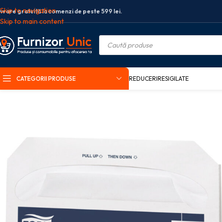
Skip to navigation
ivrare gratuită la comenzi de peste 599 lei.
Skip to main content
CATEGORII PRODUSE
REDUCERI
RESIGILATE
Prima pagină
Produse curatenie si menaj
Consumabile Hartie
Protecti