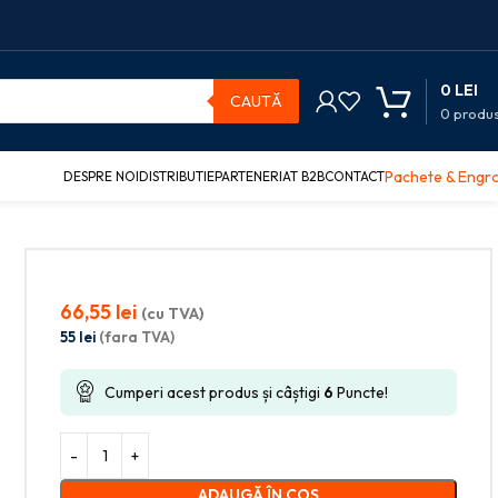
0
LEI
CAUTĂ
0
produ
Pachete & Engr
DESPRE NOI
DISTRIBUTIE
PARTENERIAT B2B
CONTACT
66,55
lei
(cu TVA)
55
lei
(fara TVA)
Cumperi acest produs și câștigi
6
Puncte!
ADAUGĂ ÎN COȘ