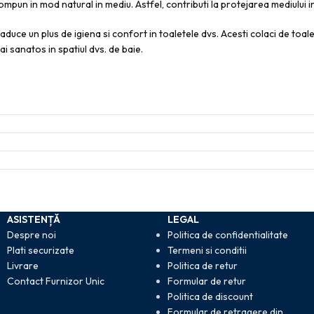
un in mod natural in mediu. Astfel, contributi la protejarea mediului inc
uce un plus de igiena si confort in toaletele dvs. Acesti colaci de toalet
ai sanatos in spatiul dvs. de baie.
ASISTENȚĂ
LEGAL
Despre noi
Politica de confidentialitate
Plati securizate
Termeni si conditii
Livrare
Politica de retur
Contact Furnizor Unic
Formular de retur
Politica de discount
Formular de retragere din