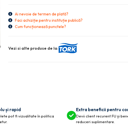
Ai nevoie de termen de plată?
Faci achiziție pentru instituție publică?
Cum funcționează punctele?
Vezi si alte produse de la:
lu și rapid
Extra beneficii pentru c
ete pot fi vizualitate în politica
Devii client recurent FU și ben
etur.
reduceri suplimentare.