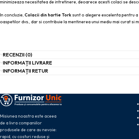
minimizeaza necesitatea de intretinere, deoarece acesti colaci se descomp
In concluzie,
Colacii din hartie Tork
sunt o alegere excelenta pentru a ad
oaspetilor dvs., dar si contribuie la mentinerea unui mediu mai curat si m
RECENZII (0)
INFORMAȚII LIVRARE
INFORMAȚII RETUR
Misiunea noastra este aceea
de a livra companiilor
produsele de care au nevoie:
rapid, cu costuri reduse și