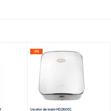
-31%
t
Uscator de maini HD2800C