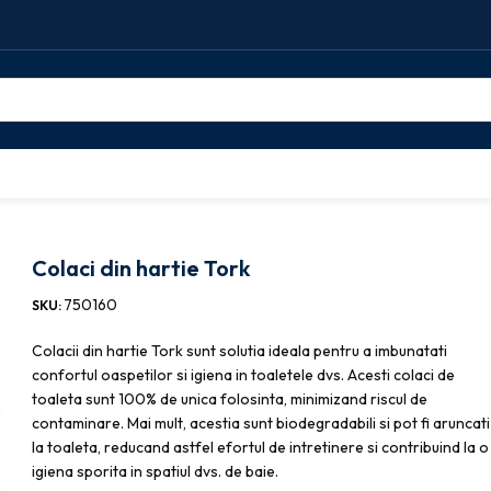
i colac WC
Colaci din hartie Tork
Colaci din hartie Tork
750160
SKU:
Colacii din hartie Tork sunt solutia ideala pentru a imbunatati
confortul oaspetilor si igiena in toaletele dvs. Acesti colaci de
toaleta sunt 100% de unica folosinta, minimizand riscul de
contaminare. Mai mult, acestia sunt biodegradabili si pot fi aruncati
la toaleta, reducand astfel efortul de intretinere si contribuind la o
igiena sporita in spatiul dvs. de baie.