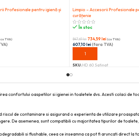
ii Profesionale pentru igienă și
Limpio – Accesorii Profesionale pe
curățenie
În stoc
734,59
lei
847,61
lei
(cu TVA)
(cu TVA)
TVA)
607,10
lei
(fara TVA)
OȘ
ADAUGĂ ÎN COȘ
SKU:
HD 60 Satinat
ea confortului oaspetilor si igienei in toaletele dvs. Acesti colaci de toa
nd riscul de contaminare si asigurand o experienta de utilizare proaspat
atingere. De asemenea, sunt compatibili cu majoritatea tipurilor de toale
iodegradabili si flushable, ceea ce inseamna ca pot fi aruncati direct la 