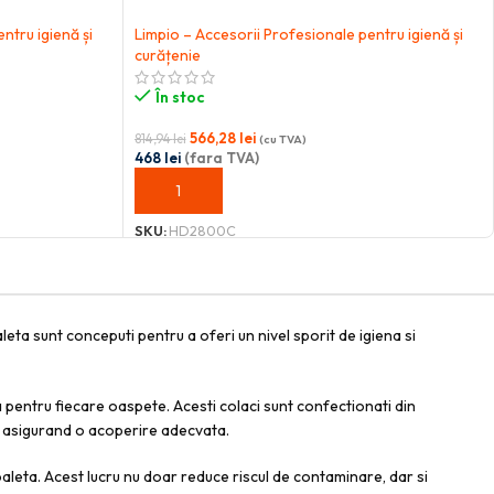
ntru igienă și
Limpio – Accesorii Profesionale pentru igienă și
curățenie
În stoc
566,28
lei
814,94
lei
(cu TVA)
468
lei
(fara TVA)
ADAUGĂ ÎN COȘ
SKU:
HD2800C
leta sunt conceputi pentru a oferi un nivel sporit de igiena si
a pentru fiecare oaspete. Acesti colaci sunt confectionati din
te, asigurand o acoperire adecvata.
toaleta. Acest lucru nu doar reduce riscul de contaminare, dar si