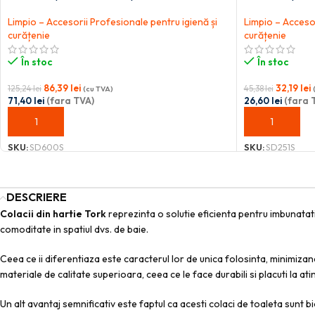
Limpio – Accesorii Profesionale pentru igienă și
Limpio – Accesor
curățenie
curățenie
În stoc
În stoc
86,39
lei
32,19
lei
125,24
lei
45,38
lei
(cu TVA)
71,40
lei
(fara TVA)
26,60
lei
(fara 
ADAUGĂ ÎN COȘ
ADAUGĂ ÎN C
SKU:
SD600S
SKU:
SD251S
DESCRIERE
Colacii din hartie Tork
reprezinta o solutie eficienta pentru imbunatatir
comoditate in spatiul dvs. de baie.
Ceea ce ii diferentiaza este caracterul lor de unica folosinta, minimiza
materiale de calitate superioara, ceea ce le face durabili si placuti la 
Un alt avantaj semnificativ este faptul ca acesti colaci de toaleta sunt b