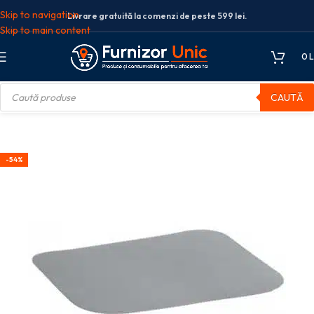
Skip to navigation
Livrare gratuită la comenzi de peste 599 lei.
Skip to main content
0
L
CAUTĂ
gină
Ambalaje HoReCa
Capace caserole aluminiu, M528,100 buc/set
-54%