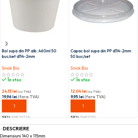
Bol supa din PP alb ,460ml 50
Capac bol supa din PP d114-2mm
buc/set d114-2mm
50 buc/set
Snick Bio
Snick Bio
În stoc
În stoc
24,15
lei
12,04
lei
(cu TVA)
(cu TVA)
19,96
lei
(fara TVA)
9,95
lei
(fara TVA)
ADAUGĂ ÎN COȘ
ADAUGĂ ÎN COȘ
SKU:
SNK2472A
SKU:
SNK1220
DESCRIERE
Dimensiuni 140 x 115mm