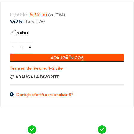
11,50
lei
5,32
lei
(cu TVA)
4,40
lei
(fara TVA)
În stoc
ADAUGĂ ÎN COȘ
Termen de livrare: 1-2 zile
ADAUGĂ LA FAVORITE
Dorești ofertă personalizată?