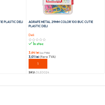
E PLASTIC DELI
AGRAFE METAL 29MM COLOR 100 BUC CUTIE
PLASTIC DELI
Deli
În stoc
3,64
lei
(cu TVA)
3,01
lei
(fara TVA)
ADAUGĂ ÎN COȘ
SKU:
DLE0024