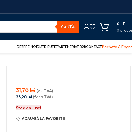
0
LEI
CAUTĂ
0
produ
Pachete & Engr
DESPRE NOI
DISTRIBUTIE
PARTENERIAT B2B
CONTACT
31,70
lei
(cu TVA)
26,20
lei
(fara TVA)
Stoc epuizat
ADAUGĂ LA FAVORITE