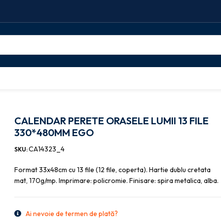
alendare
CALENDAR PERETE ORASELE LUMII 13 FILE 330*480MM EGO
CALENDAR PERETE ORASELE LUMII 13 FILE
330*480MM EGO
CA14323_4
SKU:
Format 33x48cm cu 13 file (12 file, coperta). Hartie dublu cretata
mat, 170g/mp. Imprimare: policromie. Finisare: spira metalica, alba.
Ai nevoie de termen de plată?