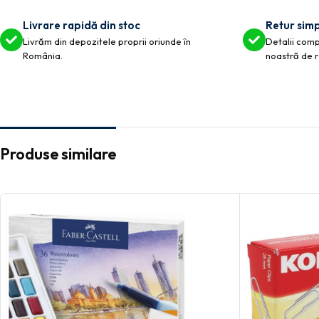
Livrare rapidă din stoc
Retur simp
Livrăm din depozitele proprii oriunde în
Detalii compl
România.
noastră de r
Produse similare