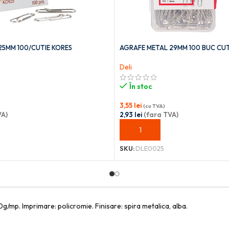
25MM 100/CUTIE KORES
AGRAFE METAL 29MM 100 BUC CUTI
Deli
În stoc
3,55
lei
(cu TVA)
VA)
2,93
lei
(fara TVA)
OȘ
ADAUGĂ ÎN COȘ
SKU:
DLE0025
0g/mp. Imprimare: policromie. Finisare: spira metalica, alba.