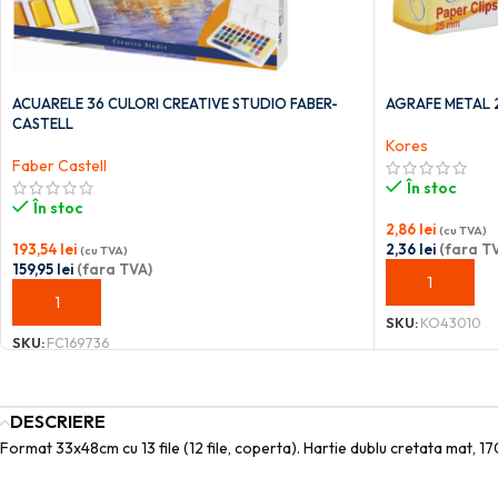
ACUARELE 36 CULORI CREATIVE STUDIO FABER-
AGRAFE METAL 
CASTELL
Kores
Faber Castell
În stoc
În stoc
2,86
lei
(cu TVA)
193,54
lei
2,36
lei
(fara T
(cu TVA)
159,95
lei
(fara TVA)
ADAUGĂ ÎN C
ADAUGĂ ÎN COȘ
SKU:
KO43010
SKU:
FC169736
DESCRIERE
Format 33x48cm cu 13 file (12 file, coperta). Hartie dublu cretata mat, 17