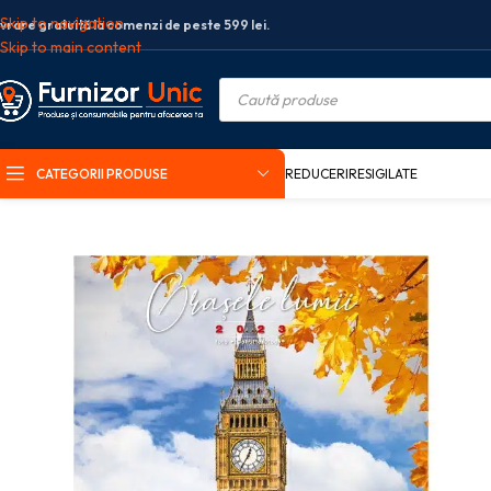
Skip to navigation
ivrare gratuită la comenzi de peste 599 lei.
Skip to main content
CATEGORII PRODUSE
REDUCERI
RESIGILATE
Prima pagină
Birotica si papetarie
Organizare si arhivare
Agende si c