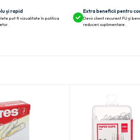
lu și rapid
Extra beneficii pentru c
ete pot fi vizualitate în politica
Devii client recurent FU și ben
etur.
reduceri suplimentare.