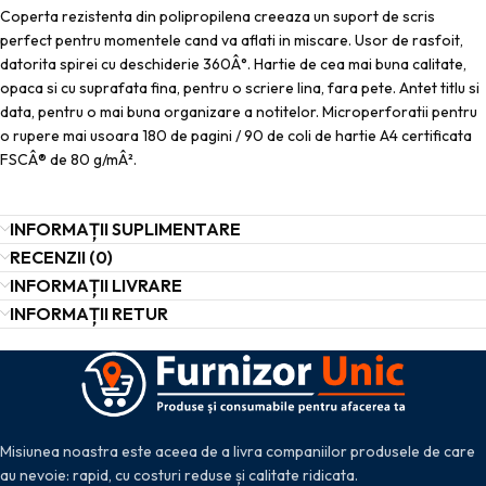
Coperta rezistenta din polipropilena creeaza un suport de scris
perfect pentru momentele cand va aflati in miscare. Usor de rasfoit,
datorita spirei cu deschiderie 360Â°. Hartie de cea mai buna calitate,
opaca si cu suprafata fina, pentru o scriere lina, fara pete. Antet titlu si
data, pentru o mai buna organizare a notitelor. Microperforatii pentru
o rupere mai usoara 180 de pagini / 90 de coli de hartie A4 certificata
FSCÂ® de 80 g/mÂ².
INFORMAȚII SUPLIMENTARE
RECENZII (0)
INFORMAȚII LIVRARE
INFORMAȚII RETUR
Misiunea noastra este aceea de a livra companiilor produsele de care
au nevoie: rapid, cu costuri reduse și calitate ridicata.