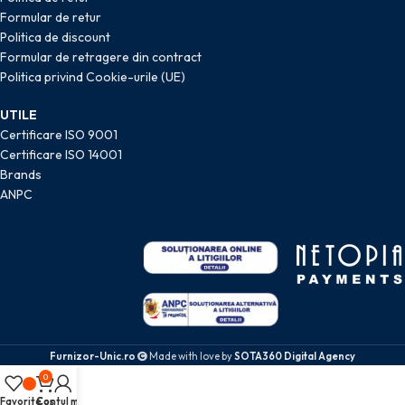
Formular de retur
Politica de discount
Formular de retragere din contract
Politica privind Cookie-urile (UE)
UTILE
Certificare ISO 9001
Certificare ISO 14001
Brands
ANPC
Furnizor-Unic.ro
Made with love by
SOTA360 Digital Agency
0
Favorite
Coș
Contul meu