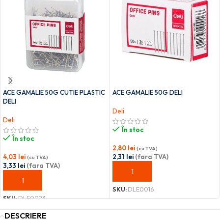
ACE GAMALIE 50G CUTIE PLASTIC
ACE GAMALIE 50G DELI
DELI
Deli
Deli
În stoc
În stoc
2,80
lei
(cu TVA)
4,03
lei
2,31
lei
(fara TVA)
(cu TVA)
3,33
lei
(fara TVA)
ADAUGĂ ÎN COȘ
ADAUGĂ ÎN COȘ
SKU:
DLE0016
SKU:
DLE0023
DESCRIERE