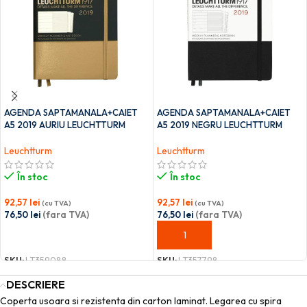
AGENDA SAPTAMANALA+CAIET
AGENDA SAPTAMANALA+CAIET
A5 2019 AURIU LEUCHTTURM
A5 2019 NEGRU LEUCHTTURM
Leuchtturm
Leuchtturm
În stoc
În stoc
92,57
lei
92,57
lei
(cu TVA)
(cu TVA)
76,50
lei
(fara TVA)
76,50
lei
(fara TVA)
ADAUGĂ ÎN COȘ
ADAUGĂ ÎN COȘ
SKU:
LT359088
SKU:
LT357798
DESCRIERE
Coperta usoara si rezistenta din carton laminat. Legarea cu spira