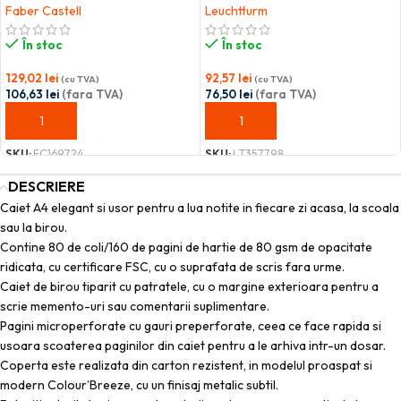
Faber Castell
Leuchtturm
În stoc
În stoc
129,02
lei
92,57
lei
(cu TVA)
(cu TVA)
106,63
lei
(fara TVA)
76,50
lei
(fara TVA)
ADAUGĂ ÎN COȘ
ADAUGĂ ÎN COȘ
SKU:
FC169724
SKU:
LT357798
DESCRIERE
Caiet A4 elegant si usor pentru a lua notite in fiecare zi acasa, la scoala
sau la birou.
Contine 80 de coli/160 de pagini de hartie de 80 gsm de opacitate
ridicata, cu certificare FSC, cu o suprafata de scris fara urme.
Caiet de birou tiparit cu patratele, cu o margine exterioara pentru a
scrie memento-uri sau comentarii suplimentare.
Pagini microperforate cu gauri preperforate, ceea ce face rapida si
usoara scoaterea paginilor din caiet pentru a le arhiva intr-un dosar.
Coperta este realizata din carton rezistent, in modelul proaspat si
modern Colour’Breeze, cu un finisaj metalic subtil.