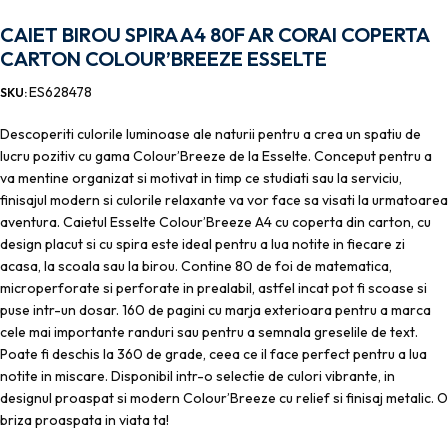
CAIET BIROU SPIRA A4 80F AR CORAI COPERTA
CARTON COLOUR’BREEZE ESSELTE
ES628478
SKU:
Descoperiti culorile luminoase ale naturii pentru a crea un spatiu de
lucru pozitiv cu gama Colour’Breeze de la Esselte. Conceput pentru a
va mentine organizat si motivat in timp ce studiati sau la serviciu,
finisajul modern si culorile relaxante va vor face sa visati la urmatoarea
aventura. Caietul Esselte Colour’Breeze A4 cu coperta din carton, cu
design placut si cu spira este ideal pentru a lua notite in fiecare zi
acasa, la scoala sau la birou. Contine 80 de foi de matematica,
microperforate si perforate in prealabil, astfel incat pot fi scoase si
puse intr-un dosar. 160 de pagini cu marja exterioara pentru a marca
cele mai importante randuri sau pentru a semnala greselile de text.
Poate fi deschis la 360 de grade, ceea ce il face perfect pentru a lua
notite in miscare. Disponibil intr-o selectie de culori vibrante, in
designul proaspat si modern Colour’Breeze cu relief si finisaj metalic. O
briza proaspata in viata ta!