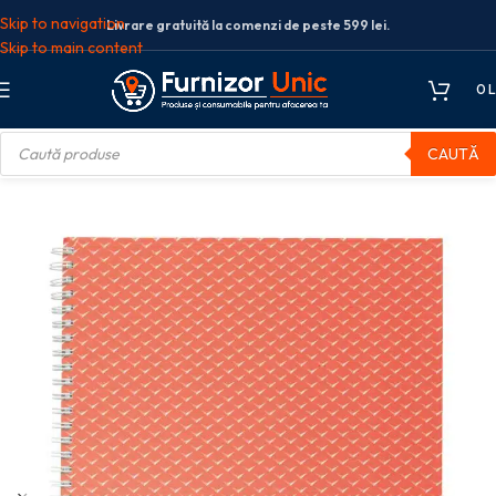
Skip to navigation
Livrare gratuită la comenzi de peste 599 lei.
Skip to main content
0
L
CAUTĂ
 SPIRA A4 80F AR CORAI COPERTA CARTON COLOUR’BREEZE ESSELTE