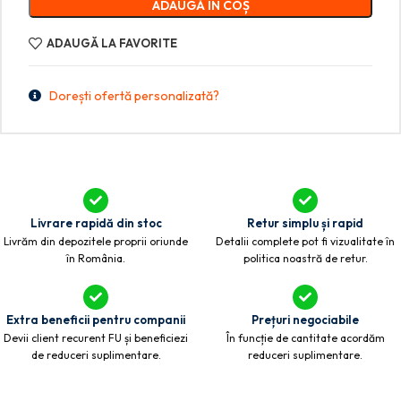
ADAUGĂ ÎN COȘ
ADAUGĂ LA FAVORITE
Dorești ofertă personalizată?
Livrare rapidă din stoc
Retur simplu și rapid
Livrăm din depozitele proprii oriunde
Detalii complete pot fi vizualitate în
în România.
politica noastră de retur.
Extra beneficii pentru companii
Prețuri negociabile
Devii client recurent FU și beneficiezi
În funcție de cantitate acordăm
de reduceri suplimentare.
reduceri suplimentare.