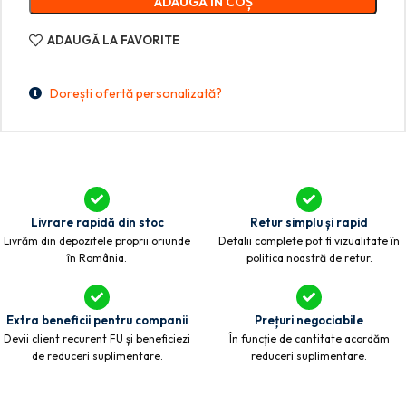
ADAUGĂ ÎN COȘ
ADAUGĂ LA FAVORITE
Dorești ofertă personalizată?
Livrare rapidă din stoc
Retur simplu și rapid
Livrăm din depozitele proprii oriunde
Detalii complete pot fi vizualitate în
în România.
politica noastră de retur.
Extra beneficii pentru companii
Prețuri negociabile
Devii client recurent FU și beneficiezi
În funcție de cantitate acordăm
de reduceri suplimentare.
reduceri suplimentare.