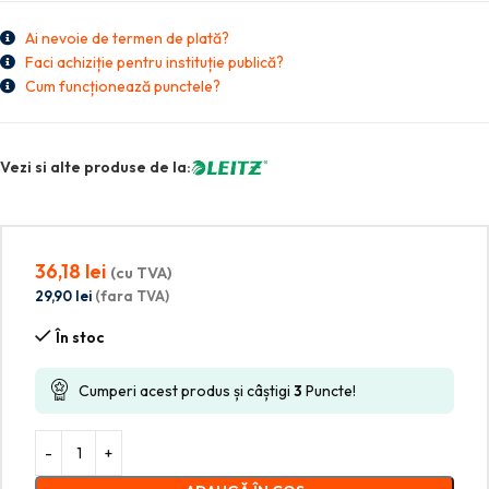
Ai nevoie de termen de plată?
Faci achiziție pentru instituție publică?
Cum funcționează punctele?
Vezi si alte produse de la:
36,18
lei
(cu TVA)
29,90
lei
(fara TVA)
În stoc
Cumperi acest produs și câștigi
3
Puncte!