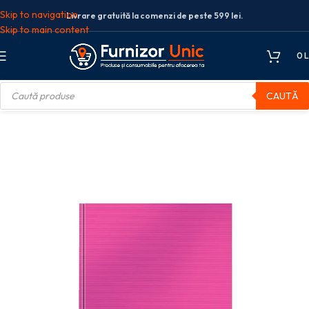
Skip to navigation
Livrare gratuită la comenzi de peste 599 lei.
Skip to main content
0
L
CAUTĂ
izare si arhivare
Caiete birou
CAIET BIROU A5 AR ROZ WOW LEITZ