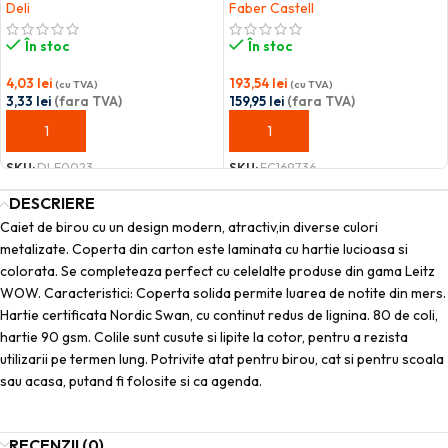
Deli
Faber Castell
În stoc
În stoc
4,03
lei
193,54
lei
(cu TVA)
(cu TVA)
3,33
lei
(fara TVA)
159,95
lei
(fara TVA)
ADAUGĂ ÎN COȘ
ADAUGĂ ÎN COȘ
SKU:
DLE0023
SKU:
FC169736
DESCRIERE
Caiet de birou cu un design modern, atractiv,in diverse culori
metalizate. Coperta din carton este laminata cu hartie lucioasa si
colorata. Se completeaza perfect cu celelalte produse din gama Leitz
WOW. Caracteristici: Coperta solida permite luarea de notite din mers.
Hartie certificata Nordic Swan, cu continut redus de lignina. 80 de coli,
hartie 90 gsm. Colile sunt cusute si lipite la cotor, pentru a rezista
utilizarii pe termen lung. Potrivite atat pentru birou, cat si pentru scoala
sau acasa, putand fi folosite si ca agenda.
RECENZII (0)