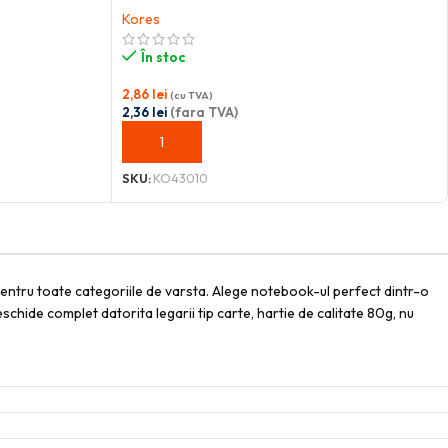
Kores
În stoc
2,86
lei
(cu TVA)
2,36
lei
(fara TVA)
ADAUGĂ ÎN COȘ
SKU:
KO43010
pentru toate categoriile de varsta. Alege notebook-ul perfect dintr-o
schide complet datorita legarii tip carte, hartie de calitate 80g, nu