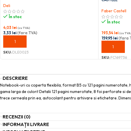
Deli
Faber Castell
În stoc
În stoc
4,03
lei
(cu TVA)
3,33
lei
(fara TVA)
193,54
lei
(cu TVA
159,95
lei
(fara 
ADAUGĂ ÎN COȘ
ADAUGĂ ÎN C
SKU:
DLE0023
SKU:
FC169736
DESCRIERE
Notebook-uri cu coperta flexibila, format B5 cu 121 pagini numerotate, h
gama larga de culori! Detalii 121 pagini numerotate, 8 foi perforate si de
trece cerneala prin ea, autocolant pentru arhivare si etichetare. Dim
RECENZII (0)
INFORMAȚII LIVRARE