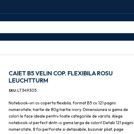
CAIET B5 VELIN COP. FLEXIBILA ROSU LEUCHTTURM
CAIET B5 VELIN COP. FLEXIBILA ROSU
LEUCHTTURM
LT349305
SKU:
Notebook-uri cu coperta flexibila, format B5 cu 121 pagini
numerotate, hartie de 80g hartie ivory. Dimensiunea si gama de
culori le face ideale pentru toate categoriile de varsta. Alege
notebook-ul perfect dintr-o gama larga de culori! Detalii 121 pagini
numerotate, 8 foi perforate si detasabile, buzunar pliat, page