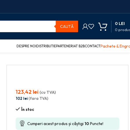
0
LEI
CAUTĂ
0
produ
Pachete & Engr
DESPRE NOI
DISTRIBUTIE
PARTENERIAT B2B
CONTACT
123,42
lei
(cu TVA)
102
lei
(fara TVA)
În stoc
Cumperi acest produs și câștigi
10
Puncte!