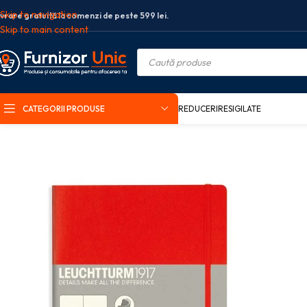
Skip to navigation
ivrare gratuită la comenzi de peste 599 lei.
Skip to main content
CATEGORII PRODUSE
REDUCERI
RESIGILATE
Prima pagină
Birotica si papetarie
Organizare si arhivare
Caiete birou