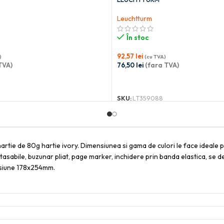
Leuchtturm
În stoc
92,57
lei
)
(cu TVA)
TVA)
76,50
lei
(fara TVA)
OȘ
ADAUGĂ ÎN COȘ
SKU:
LT359088
artie de 80g hartie ivory. Dimensiunea si gama de culori le face ideale 
tasabile, buzunar pliat, page marker, inchidere prin banda elastica, se de
ensiune 178x254mm.