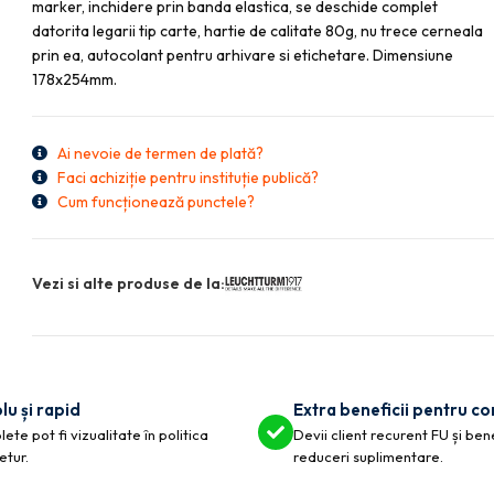
marker, inchidere prin banda elastica, se deschide complet
datorita legarii tip carte, hartie de calitate 80g, nu trece cerneala
prin ea, autocolant pentru arhivare si etichetare. Dimensiune
178x254mm.
Ai nevoie de termen de plată?
Faci achiziție pentru instituție publică?
Cum funcționează punctele?
Vezi si alte produse de la:
lu și rapid
Extra beneficii pentru c
ete pot fi vizualitate în politica
Devii client recurent FU și ben
etur.
reduceri suplimentare.