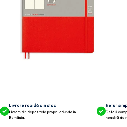
Livrare rapidă din stoc
Retur simp
Livrăm din depozitele proprii oriunde în
Detalii compl
România.
noastră de r