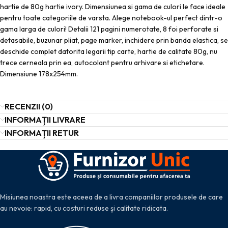
hartie de 80g hartie ivory. Dimensiunea si gama de culori le face ideale
pentru toate categoriile de varsta. Alege notebook-ul perfect dintr-o
gama larga de culori! Detalii 121 pagini numerotate, 8 foi perforate si
detasabile, buzunar pliat, page marker, inchidere prin banda elastica, se
deschide complet datorita legarii tip carte, hartie de calitate 80g, nu
trece cerneala prin ea, autocolant pentru arhivare si etichetare.
Dimensiune 178x254mm.
RECENZII (0)
INFORMAȚII LIVRARE
INFORMAȚII RETUR
Misiunea noastra este aceea de a livra companiilor produsele de care
au nevoie: rapid, cu costuri reduse și calitate ridicata.