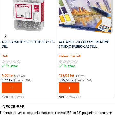
ACE GAMALIE 50G CUTIE PLASTIC
ACUARELE 24 CULORI CREATIVE
DELI
STUDIO FABER-CASTELL
Deli
Faber Castell
În stoc
În stoc
4,03
lei
129,02
lei
(cu TVA)
(cu TVA)
3,33
lei
(fara TVA)
106,63
lei
(fara TVA)
ADAUGĂ ÎN COȘ
ADAUGĂ ÎN COȘ
SKU:
DLE0023
SKU:
FC169724
DESCRIERE
Notebook-uri cu coperta flexibila, format B5 cu 121 pagini numerotate,