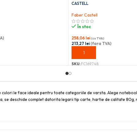
CASTELL
Faber Castell
În stoc
A)
258,06
lei
(cu TVA)
213,27
lei
(fara TVA)
OȘ
ADAUGĂ ÎN COȘ
SKU:
FC169748
culori le face ideale pentru toate categoriile de varsta. Alege notebook-
 se deschide complet datorita legarii tip carte, hartie de calitate 80g, 