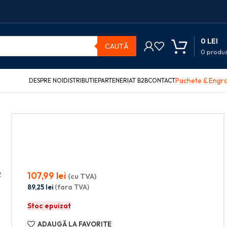
0
LEI
CAUTĂ
0
produ
Pachete & Engr
DESPRE NOI
DISTRIBUTIE
PARTENERIAT B2B
CONTACT
107,99
lei
2
(cu TVA)
89,25
lei
(fara TVA)
Stoc epuizat
ADAUGĂ LA FAVORITE