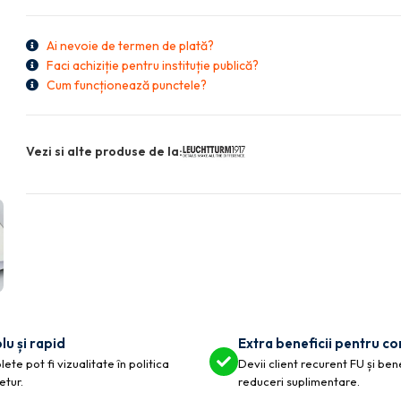
Ai nevoie de termen de plată?
Faci achiziție pentru instituție publică?
Cum funcționează punctele?
Vezi si alte produse de la:
lu și rapid
Extra beneficii pentru c
ete pot fi vizualitate în politica
Devii client recurent FU și ben
etur.
reduceri suplimentare.