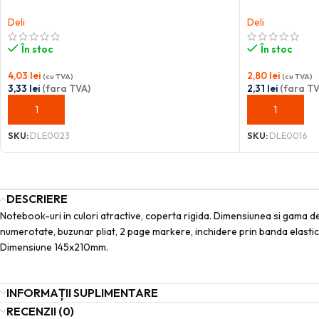
Deli
Deli
În stoc
În stoc
4,03
lei
2,80
lei
(cu TVA)
(cu TVA)
3,33
lei
(fara TVA)
2,31
lei
(fara TV
ADAUGĂ ÎN COȘ
ADAUGĂ ÎN C
SKU:
DLE0023
SKU:
DLE0016
DESCRIERE
Notebook-uri in culori atractive, coperta rigida. Dimensiunea si gama de 
numerotate, buzunar pliat, 2 page markere, inchidere prin banda elastica,
Dimensiune 145x210mm.
INFORMAȚII SUPLIMENTARE
RECENZII (0)