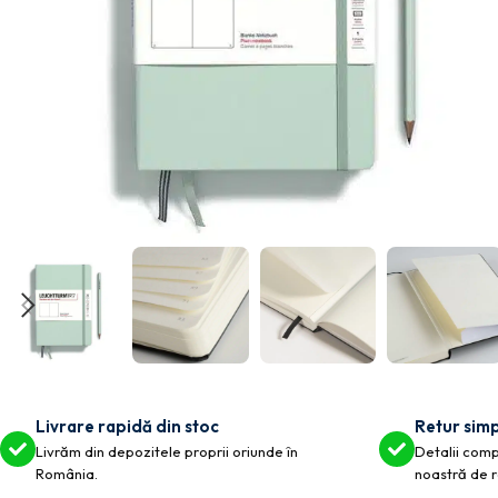
Livrare rapidă din stoc
Retur simp
Livrăm din depozitele proprii oriunde în
Detalii compl
România.
noastră de r