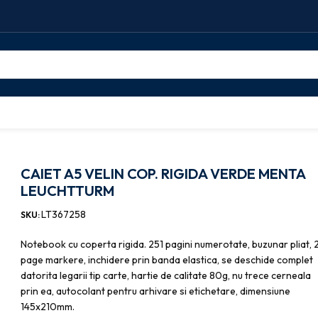
CAIET A5 VELIN COP. RIGIDA VERDE MENTA LEUCHTTURM
CAIET A5 VELIN COP. RIGIDA VERDE MENTA
LEUCHTTURM
LT367258
SKU:
Notebook cu coperta rigida. 251 pagini numerotate, buzunar pliat, 
page markere, inchidere prin banda elastica, se deschide complet
datorita legarii tip carte, hartie de calitate 80g, nu trece cerneala
prin ea, autocolant pentru arhivare si etichetare, dimensiune
145x210mm.