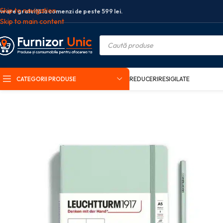
Skip to navigation
ivrare gratuită la comenzi de peste 599 lei.
Skip to main content
CATEGORII PRODUSE
REDUCERI
RESIGILATE
Prima pagină
Birotica si papetarie
Organizare si arhivare
Caiete birou