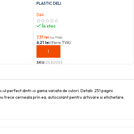
PLASTIC DELI
Deli
În stoc
7,51
lei
(cu TVA)
6,21
lei
(fara TVA)
ADAUGĂ ÎN COȘ
SKU:
DLE0053
ul perfect dintr-o gama variata de culori. Detalii: 251 pagini
nu trece cerneala prin ea, autocolant pentru arhivare si etichetare.