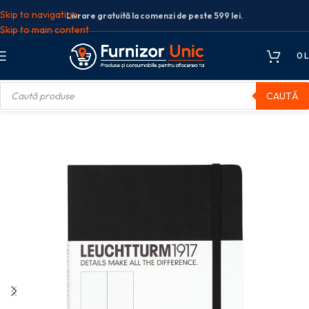
Skip to navigation
Livrare gratuită la comenzi de peste 599 lei.
Skip to main content
0
L
CAUTĂ
vare
Caiete birou
CAIET A5 VELIN COP. RIGIDA NEGRU LEUCHTTURM