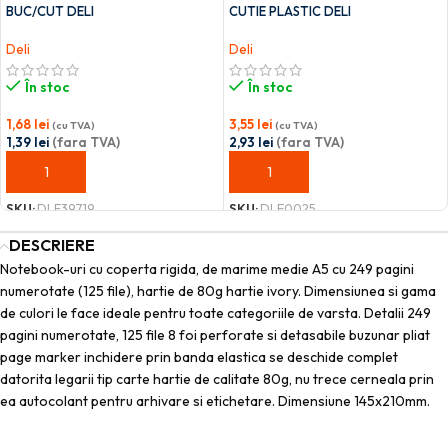
BUC/CUT DELI
CUTIE PLASTIC DELI
Deli
Deli
În stoc
În stoc
1,68
lei
3,55
lei
(cu TVA)
(cu TVA)
1,39
lei
(fara TVA)
2,93
lei
(fara TVA)
ADAUGĂ ÎN COȘ
ADAUGĂ ÎN COȘ
SKU:
DLE39719
SKU:
DLE0025
DESCRIERE
Notebook-uri cu coperta rigida, de marime medie A5 cu 249 pagini
numerotate (125 file), hartie de 80g hartie ivory. Dimensiunea si gama
de culori le face ideale pentru toate categoriile de varsta. Detalii 249
pagini numerotate, 125 file 8 foi perforate si detasabile buzunar pliat
page marker inchidere prin banda elastica se deschide complet
datorita legarii tip carte hartie de calitate 80g, nu trece cerneala prin
ea autocolant pentru arhivare si etichetare. Dimensiune 145x210mm.