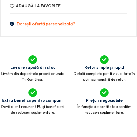
ADAUGĂ LA FAVORITE
Dorești ofertă personalizată?
Livrare rapidă din stoc
Retur simplu și rapid
Livrăm din depozitele proprii oriunde
Detalii complete pot fi vizualitate în
în România.
politica noastră de retur.
Extra beneficii pentru companii
Prețuri negociabile
Devii client recurent FU și beneficiezi
În funcție de cantitate acordăm
de reduceri suplimentare.
reduceri suplimentare.