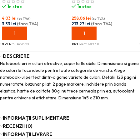
În stoc
În stoc
4,03
lei
258,06
lei
(cu TVA)
(cu TVA)
3,33
lei
(fara TVA)
213,27
lei
(fara TVA)
ADAUGĂ ÎN COȘ
ADAUGĂ ÎN COȘ
SKU:
DLE0023
SKU:
FC169748
DESCRIERE
Notebook-uri in culori atractive, coperta flexibila. Dimensiunea si gama
de culori le face ideale pentru toate categoriile de varsta. Alege
notebook-ul perfect dintr-o gama variata de culori. Detalii: 123 pagini
numerotate, buzunar pliat, 2 page markere, inchidere prin banda
elastica, hartie de calitate 80g, nu trece cerneala prin ea, autocolant
pentru arhivare si etichetare. Dimensiune 145 x 210 mm.
INFORMAȚII SUPLIMENTARE
RECENZII (0)
INFORMAȚII LIVRARE