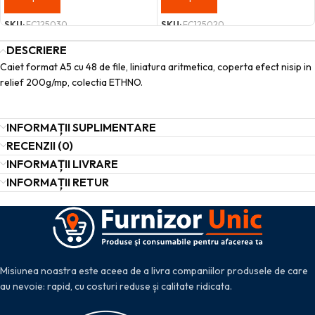
SKU:
FC125030
SKU:
FC125020
DESCRIERE
Caiet format A5 cu 48 de file, liniatura aritmetica, coperta efect nisip in
relief 200g/mp, colectia ETHNO.
INFORMAȚII SUPLIMENTARE
RECENZII (0)
INFORMAȚII LIVRARE
INFORMAȚII RETUR
Misiunea noastra este aceea de a livra companiilor produsele de care
au nevoie: rapid, cu costuri reduse și calitate ridicata.