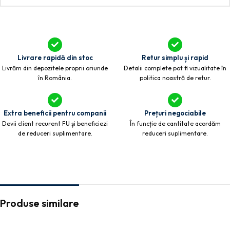
Livrare rapidă din stoc
Retur simplu și rapid
Livrăm din depozitele proprii oriunde
Detalii complete pot fi vizualitate în
în România.
politica noastră de retur.
Extra beneficii pentru companii
Prețuri negociabile
Devii client recurent FU și beneficiezi
În funcție de cantitate acordăm
de reduceri suplimentare.
reduceri suplimentare.
Produse similare