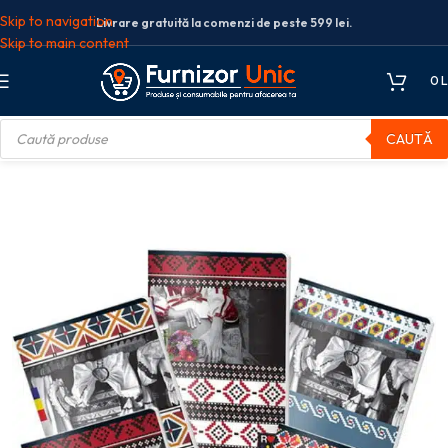
Skip to navigation
Livrare gratuită la comenzi de peste 599 lei.
Skip to main content
0
L
CAUTĂ
udentesti
CAIET A5 48F AR LICENTE ETHNO DIVERSE MODELE PIGNA