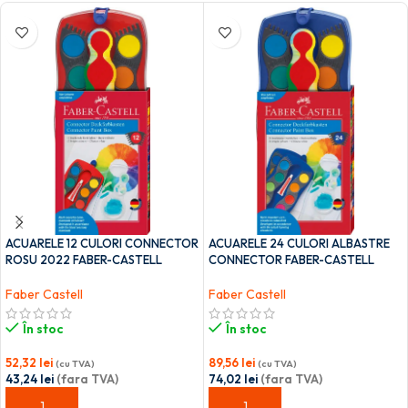
ACUARELE 12 CULORI CONNECTOR
ACUARELE 24 CULORI ALBASTRE
ROSU 2022 FABER-CASTELL
CONNECTOR FABER-CASTELL
Faber Castell
Faber Castell
În stoc
În stoc
52,32
lei
89,56
lei
(cu TVA)
(cu TVA)
43,24
lei
(fara TVA)
74,02
lei
(fara TVA)
ADAUGĂ ÎN COȘ
ADAUGĂ ÎN COȘ