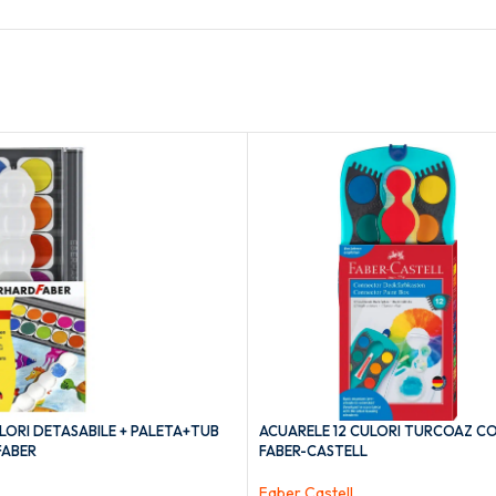
LORI DETASABILE + PALETA+TUB
ACUARELE 12 CULORI TURCOAZ 
FABER
FABER-CASTELL
Faber Castell