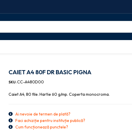
ASIC PIGNA
CAIET A4 80F DR BASIC PIGNA
CC-A480D00
SKU:
Caiet A4, 80 file. Hartie 60 g/mp. Coperta monocroma.
Ai nevoie de termen de plată?
Faci achiziție pentru instituție publică?
Cum funcționează punctele?