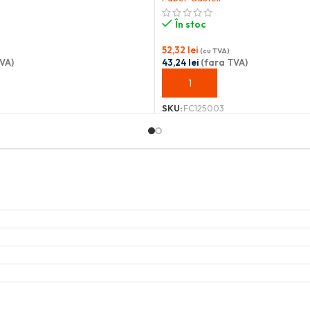
În stoc
52,32
lei
(cu TVA)
VA)
43,24
lei
(fara TVA)
OȘ
ADAUGĂ ÎN COȘ
SKU:
FC125003