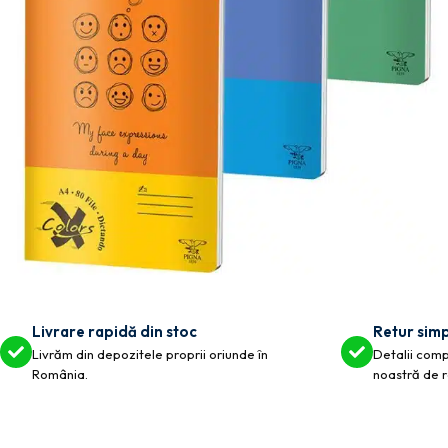
Livrare rapidă din stoc
Retur simp
Livrăm din depozitele proprii oriunde în
Detalii compl
România.
noastră de r