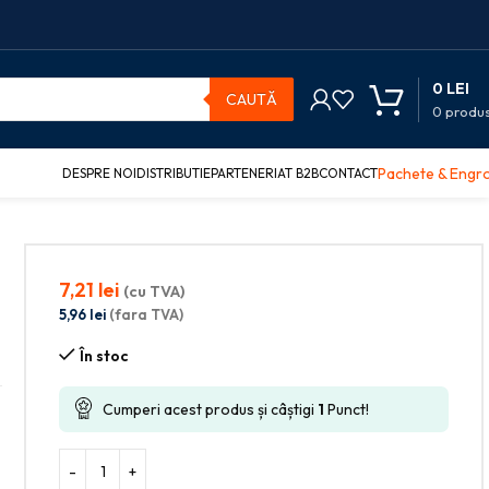
0
LEI
CAUTĂ
0
produ
Pachete & Engr
DESPRE NOI
DISTRIBUTIE
PARTENERIAT B2B
CONTACT
7,21
lei
(cu TVA)
5,96
lei
(fara TVA)
În stoc
Cumperi acest produs și câștigi
1
Punct!