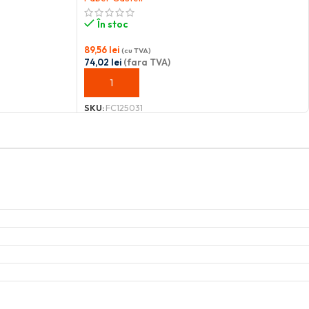
În stoc
89,56
lei
(cu TVA)
74,02
lei
(fara TVA)
ADAUGĂ ÎN COȘ
SKU:
FC125031