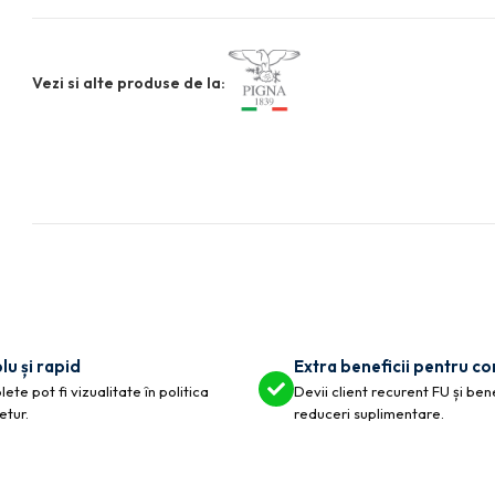
Vezi si alte produse de la:
lu și rapid
Extra beneficii pentru c
ete pot fi vizualitate în politica
Devii client recurent FU și ben
etur.
reduceri suplimentare.