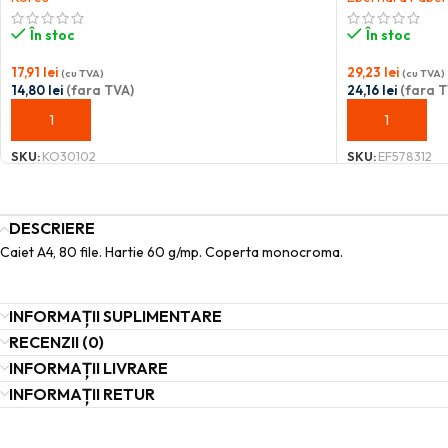
În stoc
În stoc
17,91
lei
29,23
lei
(cu TVA)
(cu TVA)
14,80
lei
(fara TVA)
24,16
lei
(fara T
ADAUGĂ ÎN COȘ
ADAUGĂ ÎN C
SKU:
KO30102
SKU:
EF578312
DESCRIERE
Caiet A4, 80 file. Hartie 60 g/mp. Coperta monocroma.
INFORMAȚII SUPLIMENTARE
RECENZII (0)
INFORMAȚII LIVRARE
INFORMAȚII RETUR