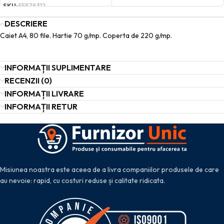
SKU:
EF578312
DESCRIERE
Caiet A4, 80 file. Hartie 70 g/mp. Coperta de 220 g/mp.
INFORMAȚII SUPLIMENTARE
RECENZII (0)
INFORMAȚII LIVRARE
INFORMAȚII RETUR
Misiunea noastra este aceea de a livra companiilor produsele de care
au nevoie: rapid, cu costuri reduse și calitate ridicata.