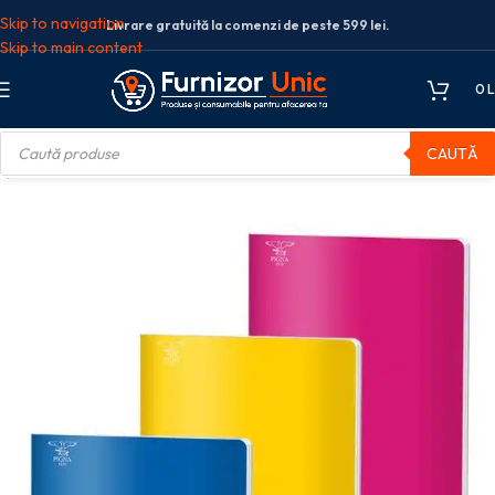
Skip to navigation
Livrare gratuită la comenzi de peste 599 lei.
Skip to main content
0
L
CAUTĂ
e școlare
Caiete studentesti
CAIET A4 80F AR MONOCROMO PIGNA