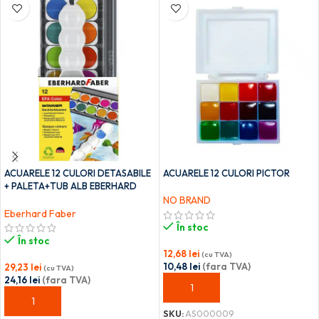
ACUARELE 12 CULORI DETASABILE
ACUARELE 12 CULORI PICTOR
+ PALETA+TUB ALB EBERHARD
FABER
NO BRAND
Eberhard Faber
În stoc
În stoc
12,68
lei
(cu TVA)
10,48
lei
(fara TVA)
29,23
lei
(cu TVA)
24,16
lei
(fara TVA)
ADAUGĂ ÎN COȘ
ADAUGĂ ÎN COȘ
SKU:
AS000009