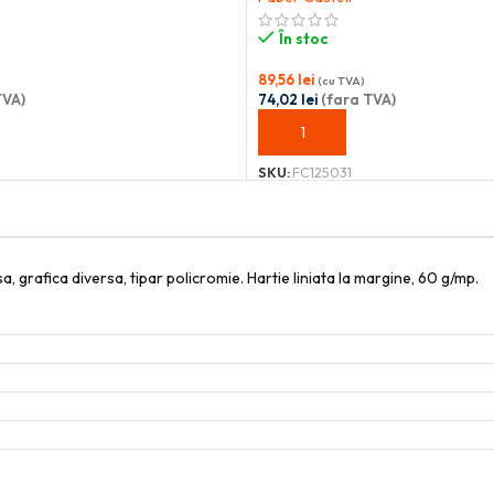
În stoc
89,56
lei
(cu TVA)
TVA)
74,02
lei
(fara TVA)
OȘ
ADAUGĂ ÎN COȘ
SKU:
FC125031
, grafica diversa, tipar policromie. Hartie liniata la margine, 60 g/mp.