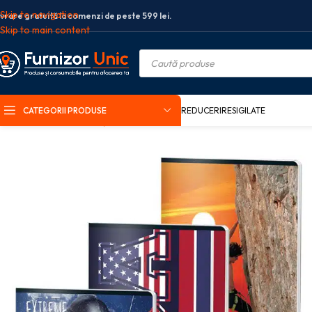
Skip to navigation
ivrare gratuită la comenzi de peste 599 lei.
Skip to main content
CATEGORII PRODUSE
REDUCERI
RESIGILATE
Prima pagină
Rechizite școlare
Caiete studentesti
CAIET A4 80F AR C