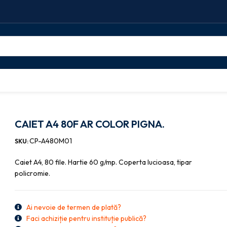
OLOR PIGNA.
CAIET A4 80F AR COLOR PIGNA.
CP-A480M01
SKU:
Caiet A4, 80 file. Hartie 60 g/mp. Coperta lucioasa, tipar
policromie.
Ai nevoie de termen de plată?
Faci achiziție pentru instituție publică?