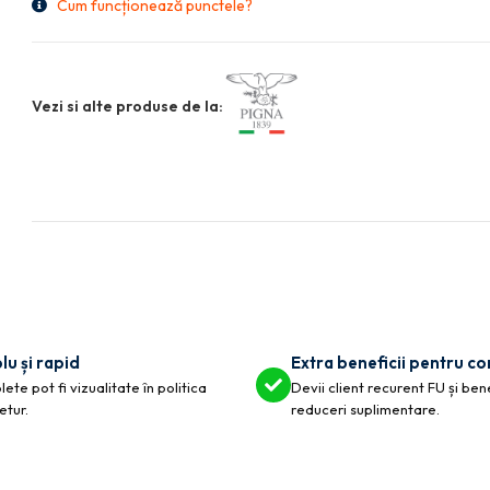
Cum funcționează punctele?
Vezi si alte produse de la:
lu și rapid
Extra beneficii pentru c
ete pot fi vizualitate în politica
Devii client recurent FU și ben
etur.
reduceri suplimentare.