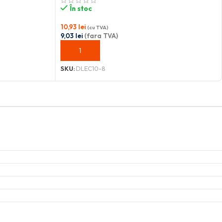
În stoc
10,93
lei
(cu TVA)
9,03
lei
(fara TVA)
ADAUGĂ ÎN COȘ
SKU:
DLEC10-8