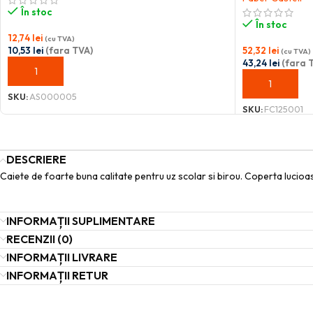
În stoc
În stoc
12,74
lei
(cu TVA)
10,53
lei
(fara TVA)
52,32
lei
(cu TVA)
43,24
lei
(fara 
ADAUGĂ ÎN COȘ
ADAUGĂ ÎN C
SKU:
AS000005
SKU:
FC125001
DESCRIERE
Caiete de foarte buna calitate pentru uz scolar si birou. Coperta lucioasa
INFORMAȚII SUPLIMENTARE
RECENZII (0)
INFORMAȚII LIVRARE
INFORMAȚII RETUR