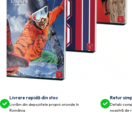
Livrare rapidă din stoc
Retur simp
Livrăm din depozitele proprii oriunde în
Detalii compl
România.
noastră de r