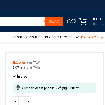
0
LEI
CAUTĂ
0
produ
Pachete & Engr
DESPRE NOI
DISTRIBUTIE
PARTENERIAT B2B
CONTACT
8,55
lei
(cu TVA)
7,07
lei
(fara TVA)
În stoc
Cumperi acest produs și câștigi
1
Punct!