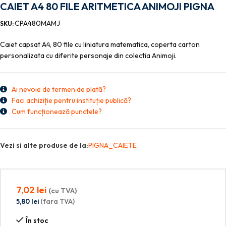
CAIET A4 80 FILE ARITMETICA ANIMOJI PIGNA
CPA480MAMJ
SKU:
Caiet capsat A4, 80 file cu liniatura matematica, coperta carton
personalizata cu diferite personaje din colectia Animoji.
Ai nevoie de termen de plată?
Faci achiziție pentru instituție publică?
Cum funcționează punctele?
Vezi si alte produse de la:
PIGNA_CAIETE
7,02
lei
(cu TVA)
5,80
lei
(fara TVA)
În stoc