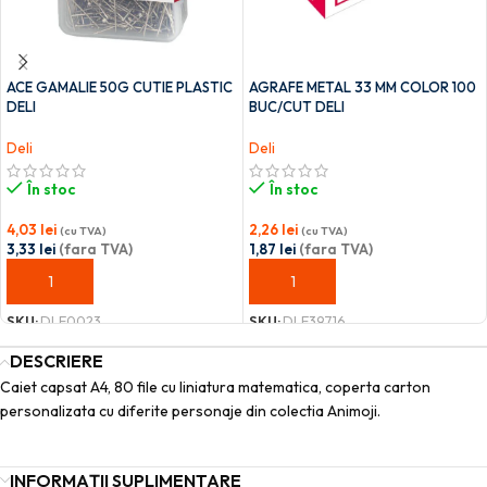
ACE GAMALIE 50G CUTIE PLASTIC
AGRAFE METAL 33 MM COLOR 100
DELI
BUC/CUT DELI
Deli
Deli
În stoc
În stoc
4,03
lei
2,26
lei
(cu TVA)
(cu TVA)
3,33
lei
(fara TVA)
1,87
lei
(fara TVA)
ADAUGĂ ÎN COȘ
ADAUGĂ ÎN COȘ
SKU:
DLE0023
SKU:
DLE39716
DESCRIERE
Caiet capsat A4, 80 file cu liniatura matematica, coperta carton
personalizata cu diferite personaje din colectia Animoji.
INFORMAȚII SUPLIMENTARE