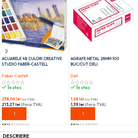
ACUARELE 48 CULORI CREATIVE
AGRAFE METAL 28MM 100
STUDIO FABER-CASTELL
BUC/CUT DELI
Faber Castell
Deli
În stoc
În stoc
258,06
lei
1,68
lei
(cu TVA)
(cu TVA)
213,27
lei
(fara TVA)
1,39
lei
(fara TVA)
ADAUGĂ ÎN COȘ
ADAUGĂ ÎN COȘ
SKU:
FC169748
SKU:
DLE39719
DESCRIERE