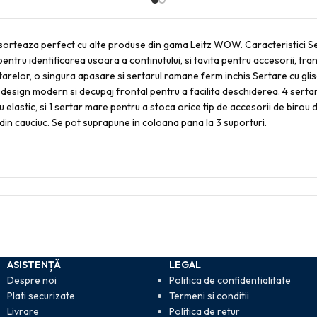
 asorteaza perfect cu alte produse din gama Leitz WOW. Caracteristici 
 pentru identificarea usoara a continutului, si tavita pentru accesorii, t
ertarelor, o singura apasare si sertarul ramane ferm inchis Sertare cu g
 design modern si decupaj frontal pentru a facilita deschiderea. 4 sert
u elastic, si 1 sertar mare pentru a stoca orice tip de accesorii de biro
din cauciuc. Se pot suprapune in coloana pana la 3 suporturi.
ASISTENȚĂ
LEGAL
Despre noi
Politica de confidentialitate
Plati securizate
Termeni si conditii
Livrare
Politica de retur