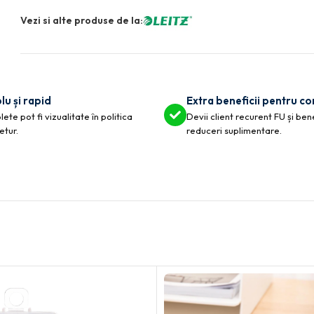
Vezi si alte produse de la:
lu și rapid
Extra beneficii pentru c
ete pot fi vizualitate în politica
Devii client recurent FU și ben
etur.
reduceri suplimentare.