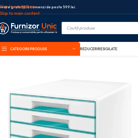
Skip to navigation
ivrare gratuită la comenzi de peste 599 lei.
Skip to main content
CATEGORII PRODUSE
REDUCERI
RESIGILATE
Prima pagină
Birotica si papetarie
Articole birou
Suport documente
C