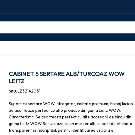
ABINET 5 SERTARE ALB/TURCOAZ WOW LEITZ
CABINET 5 SERTARE ALB/TURCOAZ WOW
LEITZ
LZ52142051
SKU:
Suport cu sertare WOW, atragator, calitate premium, finisaj lucios.
Se asorteaza perfect cu alte produse din gama Leitz WOW.
Caracteristici Se asorteaza perfect cu alte accesorii de birou din
gama Leitz WOW Se livreaza cu un marker alb, suport de eticheta
transparent si inscriptibil, pentru identificarea usoara a