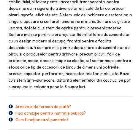
continutului, si tavita pentru accesorii, transparenta, pentru
depozitarea in siguranta a diverselor articole de birou, precum
pixuri, agrafe, etichete etc. Sistem unic de inchidere a sertarelor, o
singura apasare si sertarul ramane ferm inchis Sertare cu glisare
usoara, dotate cu sistem de oprire pentru a preveni caderea
Sertare inchise pentru a proteja confidentialitatea documentelor,
cu un design modern si decupaj frontal pentru a facilita
deschiderea. 4 sertare mici pentru depozitarea documentelor de
birou si a produselor pentru arhivare, precum plicuri, folii de
protectie, mape, dosare, mape cu elastic, si 1 sertar mare pentru a
stoca orice tip de accesorii de birou de dimensiuni potrivite,
precum capsator, perforator, incarcator telefon mobil, etc. Baza
cu sistem anti-alunecare, datorita elementelor din cauciuc. Se pot
suprapune in coloana pana la 3 suporturi.
Ai nevoie de termen de plată?
Faci achiziție pentru instituție publică?
Cum funcționează punctele?