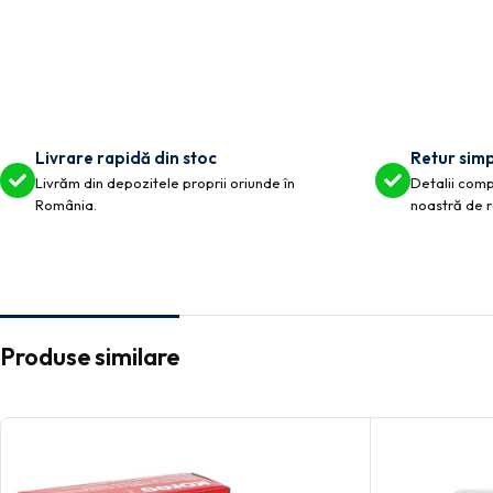
Livrare rapidă din stoc
Retur simp
Livrăm din depozitele proprii oriunde în
Detalii compl
România.
noastră de r
Produse similare