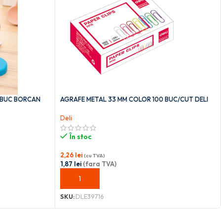
 BUC BORCAN
AGRAFE METAL 33 MM COLOR 100 BUC/CUT DELI
Deli
În stoc
2,26
lei
(cu TVA)
1,87
lei
(fara TVA)
ADAUGĂ ÎN COȘ
SKU:
DLE39716