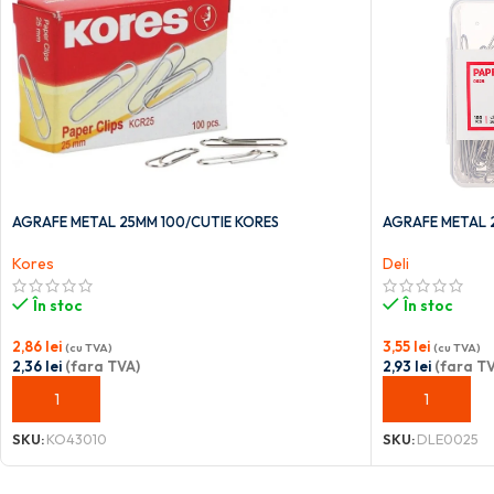
AGRAFE METAL 25MM 100/CUTIE KORES
AGRAFE METAL 2
Kores
Deli
În stoc
În stoc
2,86
lei
3,55
lei
(cu TVA)
(cu TVA)
2,36
lei
(fara TVA)
2,93
lei
(fara TV
ADAUGĂ ÎN COȘ
ADAUGĂ ÎN C
SKU:
KO43010
SKU:
DLE0025