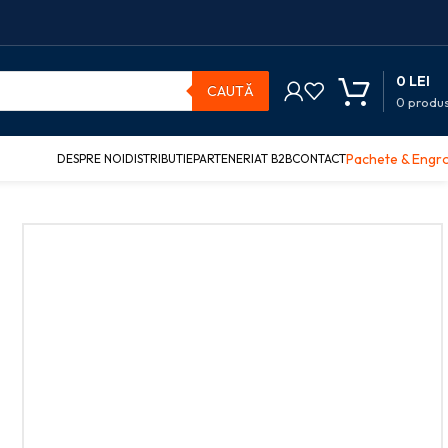
0
LEI
CAUTĂ
0
produ
Pachete & Engr
DESPRE NOI
DISTRIBUTIE
PARTENERIAT B2B
CONTACT