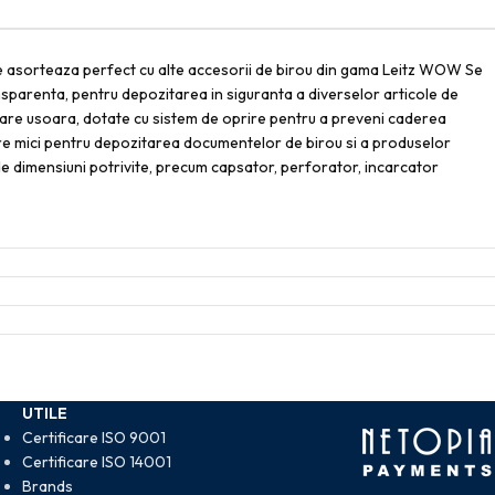
Se asorteaza perfect cu alte accesorii de birou din gama Leitz WOW Se
ransparenta, pentru depozitarea in siguranta a diverselor articole de
lisare usoara, dotate cu sistem de oprire pentru a preveni caderea
are mici pentru depozitarea documentelor de birou si a produselor
u de dimensiuni potrivite, precum capsator, perforator, incarcator
UTILE
Certificare ISO 9001
Certificare ISO 14001
Brands