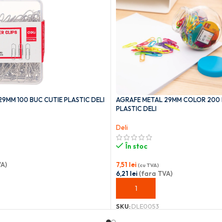
9MM 100 BUC CUTIE PLASTIC DELI
AGRAFE METAL 29MM COLOR 200
PLASTIC DELI
Deli
În stoc
A)
7,51
lei
(cu TVA)
6,21
lei
(fara TVA)
OȘ
ADAUGĂ ÎN COȘ
SKU:
DLE0053