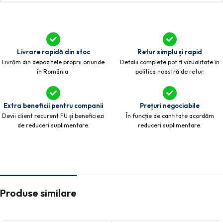
Livrare rapidă din stoc
Retur simplu și rapid
Livrăm din depozitele proprii oriunde
Detalii complete pot fi vizualitate în
în România.
politica noastră de retur.
Extra beneficii pentru companii
Prețuri negociabile
Devii client recurent FU și beneficiezi
În funcție de cantitate acordăm
de reduceri suplimentare.
reduceri suplimentare.
Produse similare