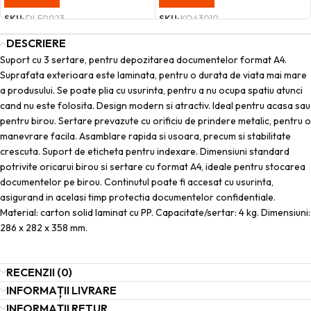
SKU:
DLE0023
SKU:
KO43010
DESCRIERE
Suport cu 3 sertare, pentru depozitarea documentelor format A4.
Suprafata exterioara este laminata, pentru o durata de viata mai mare
a produsului. Se poate plia cu usurinta, pentru a nu ocupa spatiu atunci
cand nu este folosita. Design modern si atractiv. Ideal pentru acasa sau
pentru birou. Sertare prevazute cu orificiu de prindere metalic, pentru o
manevrare facila. Asamblare rapida si usoara, precum si stabilitate
crescuta. Suport de eticheta pentru indexare. Dimensiuni standard
potrivite oricarui birou si sertare cu format A4, ideale pentru stocarea
documentelor pe birou. Continutul poate fi accesat cu usurinta,
asigurand in acelasi timp protectia documentelor confidentiale.
Material: carton solid laminat cu PP. Capacitate/sertar: 4 kg. Dimensiuni:
286 x 282 x 358 mm.
RECENZII (0)
INFORMAȚII LIVRARE
INFORMAȚII RETUR