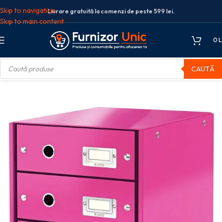
Skip to navigation
Livrare gratuită la comenzi de peste 599 lei.
Skip to main content
0
L
CAUTĂ
hivare
Solutii arhivare
CABINET 3 SERTARE ROZ CLICK&STORE LEITZ