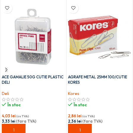
ACE GAMALIE 50G CUTIE PLASTIC
AGRAFE METAL 25MM 100/CUTIE
DELI
KORES
Deli
Kores
În stoc
În stoc
4,03
lei
2,86
lei
(cu TVA)
(cu TVA)
3,33
lei
(fara TVA)
2,36
lei
(fara TVA)
ADAUGĂ ÎN COȘ
ADAUGĂ ÎN COȘ