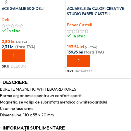
ACE GAMALIE 50G DELI
ACUARELE 36 CULORI CREATIVE
STUDIO FABER-CASTELL
Deli
Faber Castell
În stoc
În stoc
2,80
lei
(cu TVA)
2,31
lei
(fara TVA)
193,54
lei
(cu TVA)
159,95
lei
(fara TVA)
ADAUGĂ ÎN COȘ
ADAUGĂ ÎN COȘ
SKU:
DLE0016
SKU:
FC169736
DESCRIERE
BURETE MAGNETIC WHITEBOARD KORES
Forma ergonomica pentru un confort sporit
Magnetic: se va lipi de suprafata metalica a whiteboardului
Usor, nu lasa urme
Dimensiune: 110 x 55 x 20 mm
INFORMAȚII SUPLIMENTARE