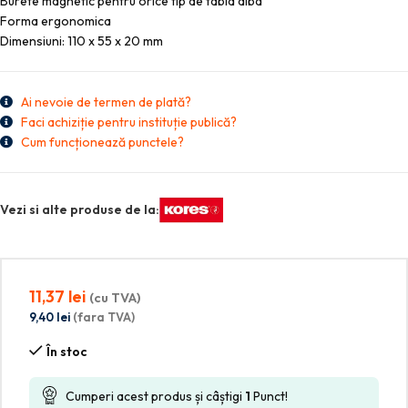
Burete magnetic pentru orice tip de tabla alba
Forma ergonomica
Dimensiuni: 110 x 55 x 20 mm
Ai nevoie de termen de plată?
Faci achiziție pentru instituție publică?
Cum funcționează punctele?
Vezi si alte produse de la:
11,37
lei
(cu TVA)
9,40
lei
(fara TVA)
În stoc
Cumperi acest produs și câștigi
1
Punct!