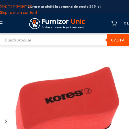
Skip to navigation
Livrare gratuită la comenzi de peste 599 lei.
Skip to main content
0
L
CAUTĂ
tare
Accesorii prezentare
BURETE MAGNETIC WHITEBOARD KORES