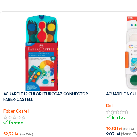
ACUARELE 12 CULORI TURCOAZ CONNECTOR
ACUARELE 8 CUL
FABER-CASTELL
Deli
Faber Castell
În stoc
În stoc
10,93
lei
(cu TVA)
52,32
lei
9,03
lei
(fara T
(cu TVA)