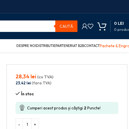
0
LEI
CAUTĂ
0
produ
Pachete & Engr
DESPRE NOI
DISTRIBUTIE
PARTENERIAT B2B
CONTACT
28,34
lei
(cu TVA)
23,42
lei
(fara TVA)
În stoc
Cumperi acest produs și câștigi
2
Puncte!