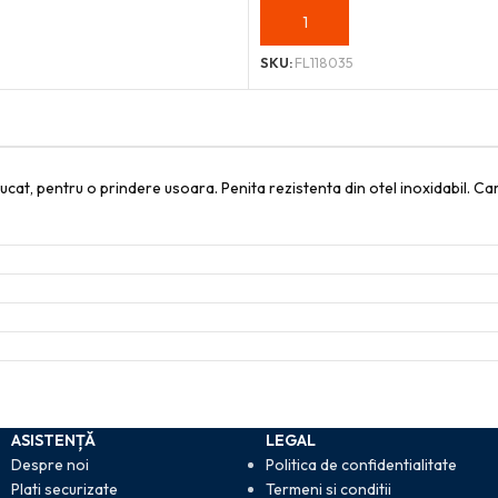
OȘ
ADAUGĂ ÎN COȘ
SKU:
FL118035
ciucat, pentru o prindere usoara. Penita rezistenta din otel inoxidabil. Ca
ASISTENȚĂ
LEGAL
Despre noi
Politica de confidentialitate
Plati securizate
Termeni si conditii