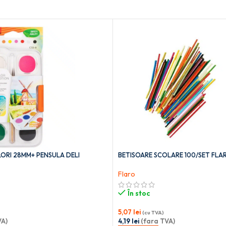
ORI 28MM+ PENSULA DELI
BETISOARE SCOLARE 100/SET FLA
Flaro
În stoc
5,07
lei
(cu TVA)
VA)
4,19
lei
(fara TVA)