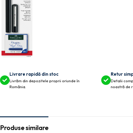
Livrare rapidă din stoc
Retur simp
Livrăm din depozitele proprii oriunde în
Detalii compl
România.
noastră de r
Produse similare