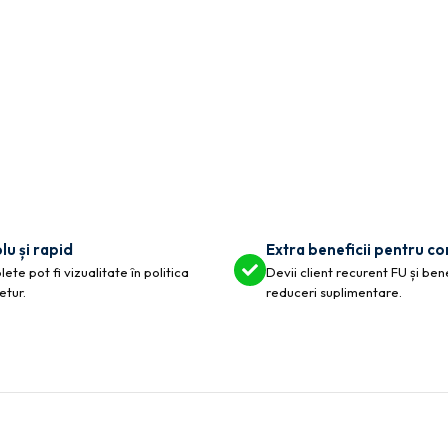
lu și rapid
Extra beneficii pentru c
ete pot fi vizualitate în politica
Devii client recurent FU și ben
etur.
reduceri suplimentare.