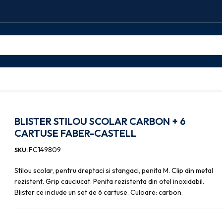
AR CARBON + 6 CARTUSE FABER-CASTELL
BLISTER STILOU SCOLAR CARBON + 6
CARTUSE FABER-CASTELL
FC149809
SKU:
Stilou scolar, pentru dreptaci si stangaci, penita M. Clip din metal
rezistent. Grip cauciucat. Penita rezistenta din otel inoxidabil.
Blister ce include un set de 6 cartuse. Culoare: carbon.