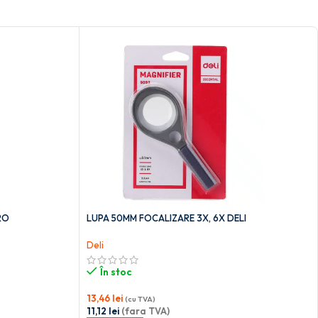
RO
LUPA 50MM FOCALIZARE 3X, 6X DELI
Deli
În stoc
13,46
lei
(cu TVA)
11,12
lei
(fara TVA)