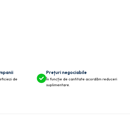
ompanii
Prețuri negociabile
eficiezi de
În funcție de cantitate acordăm reduceri
suplimentare.