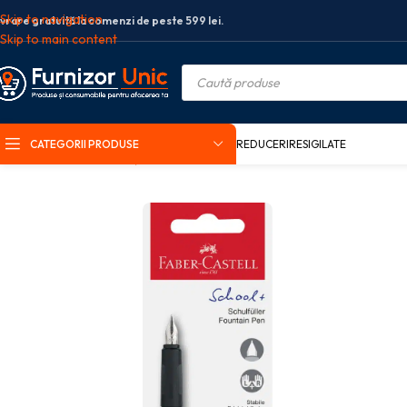
Skip to navigation
ivrare gratuită la comenzi de peste 599 lei.
Skip to main content
CATEGORII PRODUSE
REDUCERI
RESIGILATE
Prima pagină
Rechizite școlare
Stilouri scolare
BLISTER STILOU SCOL