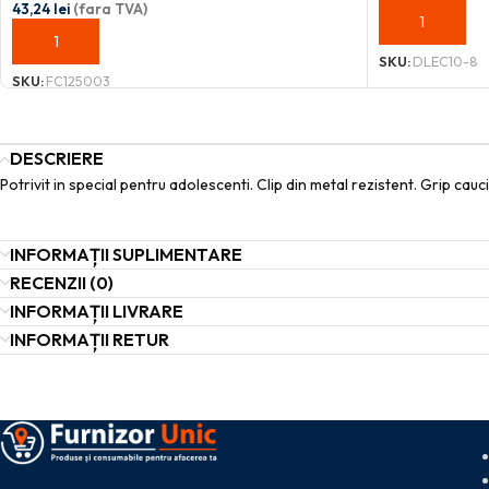
43,24
lei
(fara TVA)
ADAUGĂ ÎN C
ADAUGĂ ÎN COȘ
SKU:
DLEC10-8
SKU:
FC125003
DESCRIERE
Potrivit in special pentru adolescenti. Clip din metal rezistent. Grip cau
INFORMAȚII SUPLIMENTARE
RECENZII (0)
INFORMAȚII LIVRARE
INFORMAȚII RETUR