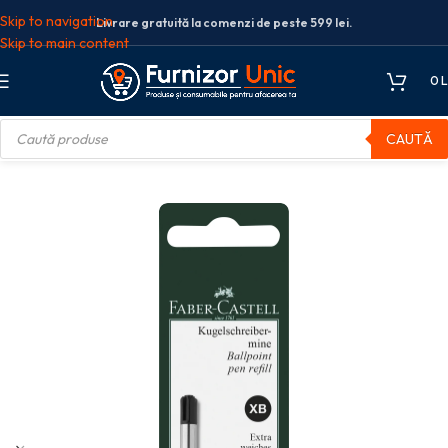
Skip to navigation
Livrare gratuită la comenzi de peste 599 lei.
Skip to main content
0
L
CAUTĂ
s
Mine pix
BLISTER REZERVA PIX METAL XB NEAGRA FABER-CASTELL