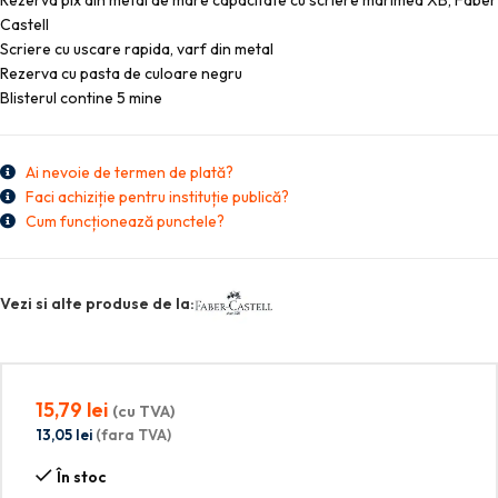
Rezerva pix din metal de mare capacitate cu scriere marimea XB, Faber
Castell
Scriere cu uscare rapida, varf din metal
Rezerva cu pasta de culoare negru
Blisterul contine 5 mine
Ai nevoie de termen de plată?
Faci achiziție pentru instituție publică?
Cum funcționează punctele?
Vezi si alte produse de la:
15,79
lei
(cu TVA)
13,05
lei
(fara TVA)
În stoc