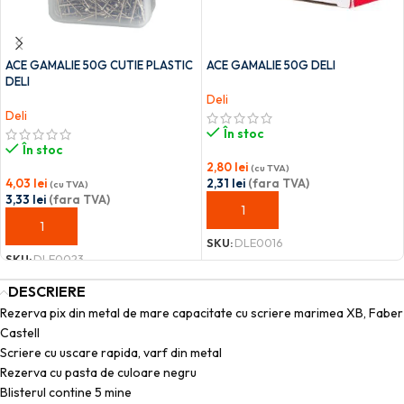
ACE GAMALIE 50G CUTIE PLASTIC
ACE GAMALIE 50G DELI
DELI
Deli
Deli
În stoc
În stoc
2,80
lei
(cu TVA)
4,03
lei
2,31
lei
(fara TVA)
(cu TVA)
3,33
lei
(fara TVA)
ADAUGĂ ÎN COȘ
ADAUGĂ ÎN COȘ
SKU:
DLE0016
SKU:
DLE0023
DESCRIERE
Rezerva pix din metal de mare capacitate cu scriere marimea XB, Faber
Castell
Scriere cu uscare rapida, varf din metal
Rezerva cu pasta de culoare negru
Blisterul contine 5 mine