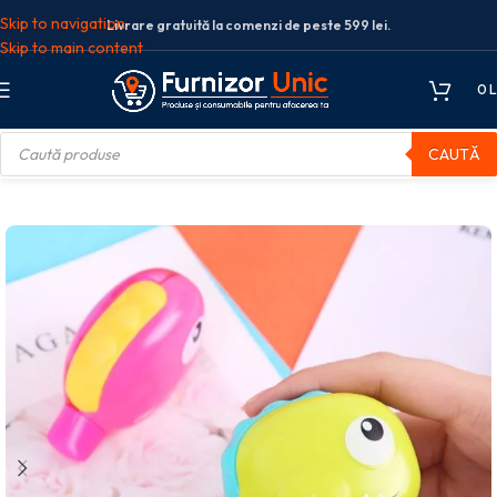
Skip to navigation
Livrare gratuită la comenzi de peste 599 lei.
Skip to main content
0
L
CAUTĂ
e birou
Banda corectoare
BANDA CORECTOARE 5MM*8M DINO DELI