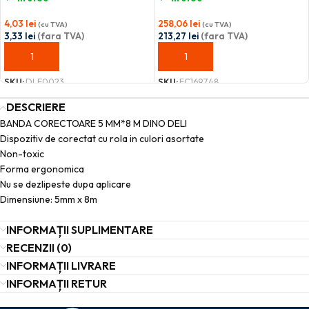
4,03
lei
258,06
lei
(cu TVA)
(cu TVA)
3,33
lei
(fara TVA)
213,27
lei
(fara TVA)
ADAUGĂ ÎN COȘ
ADAUGĂ ÎN COȘ
SKU:
DLE0023
SKU:
FC169748
DESCRIERE
BANDA CORECTOARE 5 MM*8 M DINO DELI
Dispozitiv de corectat cu rola in culori asortate
Non-toxic
Forma ergonomica
Nu se dezlipeste dupa aplicare
Dimensiune: 5mm x 8m
INFORMAȚII SUPLIMENTARE
RECENZII (0)
INFORMAȚII LIVRARE
INFORMAȚII RETUR