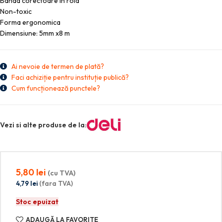
Banda corectoare in rola
Non-toxic
Forma ergonomica
Dimensiune: 5mm x8 m
Ai nevoie de termen de plată?
Faci achiziție pentru instituție publică?
Cum funcționează punctele?
Vezi si alte produse de la:
5,80
lei
(cu TVA)
4,79
lei
(fara TVA)
Stoc epuizat
ADAUGĂ LA FAVORITE