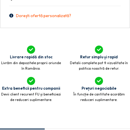
Dorești ofertă personalizată?
Livrare rapidă din stoc
Retur simplu și rapid
Livrăm din depozitele proprii oriunde
Detalii complete pot fi vizualitate în
în România.
politica noastră de retur.
Extra beneficii pentru companii
Prețuri negociabile
Devii client recurent FU și beneficiezi
În funcție de cantitate acordăm
de reduceri suplimentare.
reduceri suplimentare.