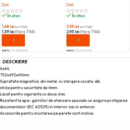
Deli
Deli
În stoc
În stoc
1,68
lei
3,55
lei
(cu TVA)
(cu TVA)
1,39
lei
(fara TVA)
2,93
lei
(fara TVA)
ADAUGĂ ÎN COȘ
ADAUGĂ ÎN COȘ
SKU:
DLE39719
SKU:
DLE0025
DESCRIERE
6xA4.
752x692x45mm.
Suprafata magnetica, din metal, cu stergere uscata, alb.
sticla pentru securitate de 4mm.
Lacat pentru siguranta cu doua chei.
Rezistent la apa- garnituri de etansare speciale ce asigura protejarea
documentelor (IEC 60529) in interior sau in exterior.
Accesoriile pentru montarea pe perete sunt incluse.