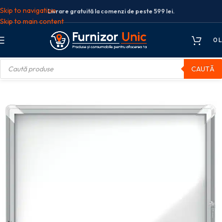
Skip to navigation
Livrare gratuită la comenzi de peste 599 lei.
Skip to main content
0
L
CAUTĂ
ca
AVIZIER MAGNETIC 6*A4 CARCASA PT EXTERIOR METALICA NOBO