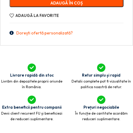
ADAUGĂ ÎN COȘ
ADAUGĂ LA FAVORITE
Dorești ofertă personalizată?
Livrare rapidă din stoc
Retur simplu și rapid
Livrăm din depozitele proprii oriunde
Detalii complete pot fi vizualitate în
în România.
politica noastră de retur.
Extra beneficii pentru companii
Prețuri negociabile
Devii client recurent FU și beneficiezi
În funcție de cantitate acordăm
de reduceri suplimentare.
reduceri suplimentare.