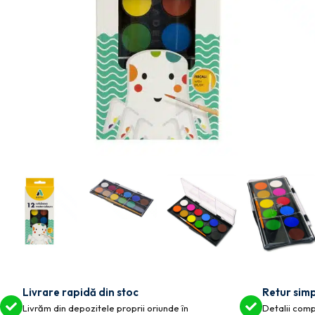
Livrare rapidă din stoc
Retur simp
Livrăm din depozitele proprii oriunde în
Detalii compl