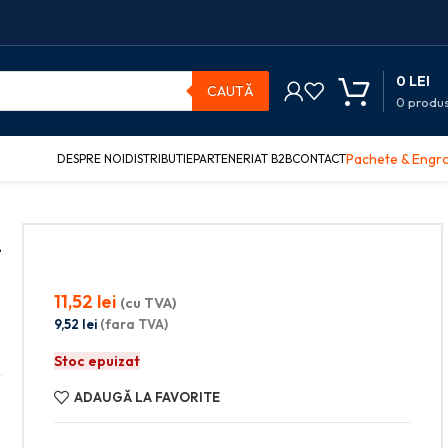
0
LEI
CAUTĂ
0
produ
Pachete & Engr
DESPRE NOI
DISTRIBUTIE
PARTENERIAT B2B
CONTACT
L
11,52
lei
(cu TVA)
9,52
lei
(fara TVA)
Stoc epuizat
ADAUGĂ LA FAVORITE