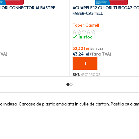
ULORI CONNECTOR ALBASTRE
ACUARELE 12 CULORI TURCOAZ 
FABER-CASTELL
Faber Castell
În stoc
52,32
lei
(cu TVA)
TVA)
43,24
lei
(fara TVA)
OȘ
ADAUGĂ ÎN COȘ
SKU:
FC125003
a inclusa. Carcasa de plastic ambalata in cutie de carton. Pastila cu di