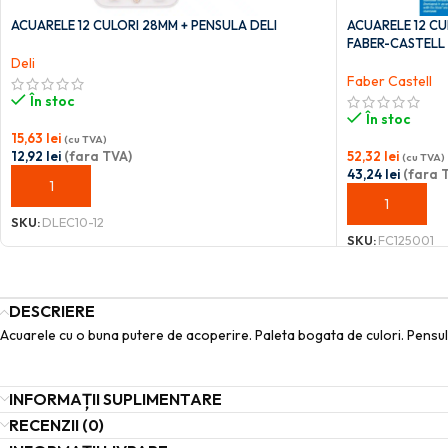
ACUARELE 12 CULORI 28MM + PENSULA DELI
ACUARELE 12 C
FABER-CASTELL
Deli
Faber Castell
În stoc
În stoc
15,63
lei
(cu TVA)
12,92
lei
(fara TVA)
52,32
lei
(cu TVA)
43,24
lei
(fara 
ADAUGĂ ÎN COȘ
ADAUGĂ ÎN C
SKU:
DLEC10-12
SKU:
FC125001
DESCRIERE
Acuarele cu o buna putere de acoperire. Paleta bogata de culori. Pensul
INFORMAȚII SUPLIMENTARE
RECENZII (0)