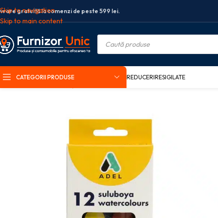
Skip to navigation
ivrare gratuită la comenzi de peste 599 lei.
Skip to main content
CATEGORII PRODUSE
REDUCERI
RESIGILATE
Prima pagină
Rechizite școlare
Acuarele
ACUARELE 12 CULORI 30MM +