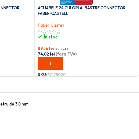
CONNECTOR
ACUARELE 24 CULORI ALBASTRE CONNECTOR
FABER-CASTELL
Faber Castell
În stoc
89,56
lei
(cu TVA)
74,02
lei
(fara TVA)
ADAUGĂ ÎN COȘ
SKU:
FC125020
ametru de 30 mm.