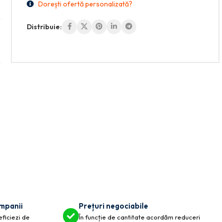
Dorești ofertă personalizată?
Distribuie:
ompanii
Prețuri negociabile
eficiezi de
În funcție de cantitate acordăm reduceri